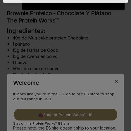
Brownie Proteico - Chocolate Y Plátano
The Protein Works™
Ingredientes:
40g de
Mug cake proteico
Chocolate
1 plátano
15g de
Harina de Coco
15g de
Avena en polvo
1 huevo
50ml de clara de huevo
10g de
Aceite de Coco
5g de Cacao en Polvo
Welcome
100ml de leche de coco
It looks like you're in the US, go to our US store to shop
our full range in USD.
Preparación:
Combina todos los ingredientes secos y después
Shop at Protein Works™ US
añade la leche de coco, el plátano, huevo, clara de
Stay on the Protein Works™ ES site.
huevo y aceite de coco. Mezcla todo y vierte en un
Please note, the ES site doesn't ship to your location.