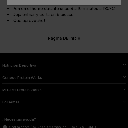
molde cuadrado con papel para hornear.
Pon en el horno durante unos 8 a 10 minutos a 180ºC
Deja enfriar y corta en 9 piezas
¡Que aproveche!
Página DE Inicio
Nutrición Deportiva
Conoce Protein Works
Mi Perfil Protein Works
Lo Demás
¿Necesitas ayuda?
Chatea ahora
(De lunes a viernes, de 9.00 a 17.00 GMT)