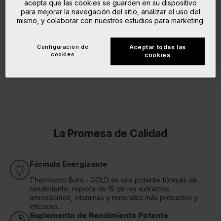
acepta que las cookies se guarden en su dispositivo
para mejorar la navegación del sitio, analizar el uso del
mismo, y colaborar con nuestros estudios para marketing.
Configuración de
Aceptar todas las
cookies
cookies
La Promesa de Calidad
Fórmula Energizante
Thermopro Burn - GOLD es una potente fórmula de
rendimiento, repleta de 15 de los extractos,
aminoácidos, vitaminas y minerales más probados y
eficaces.
Suplemento de Rendimiento Potente