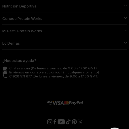
Nutrición Deportiva
Conoce Protein Works
Mi Perfil Protein Works
Lo Demás
¿Necesitas ayuda?
Chatea ahora
(De lunes a viernes, de 9.00 a 17.00 GMT)
email
Envíenos un correo electrónico
(En cualquier momento)
phone
01928 571 677
(De lunes a viernes, de 9.00 a 17.00 GMT)