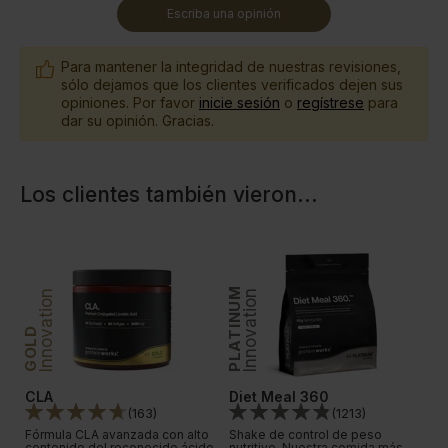
Escriba una opinión
Para mantener la integridad de nuestras revisiones,
sólo dejamos que los clientes verificados dejen sus
opiniones. Por favor
inicie sesión
o
regístrese
para
dar su opinión. Gracias.
Los clientes también vieron
...
PLATINUM
PLATINUM
Innovation
Innovation
In
GOLD
CLA
Diet Meal 360
W
(
163
)
(
1213
)
Fórmula CLA avanzada con alto
Shake de control de peso
El
s
contenido del reconocido ácido
nutritivo. Nuestra comida más
de