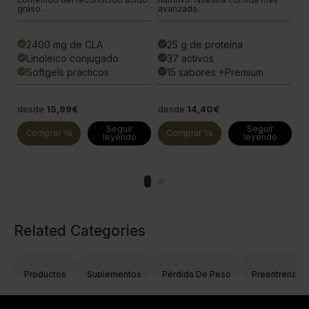
graso.
avanzada.
av
2400 mg de CLA
25 g de proteína
done
done
done
Linoleico conjugado
37 activos
done
done
done
Softgels prácticos
15 sabores +Premium
done
done
done
desde
15,99€
desde
14,40€
d
Seguir
Seguir
Comprar Ya
Comprar Ya
leyendo
leyendo
Related Categories
Productos
Suplementos
Pérdida De Peso
Preentrenami