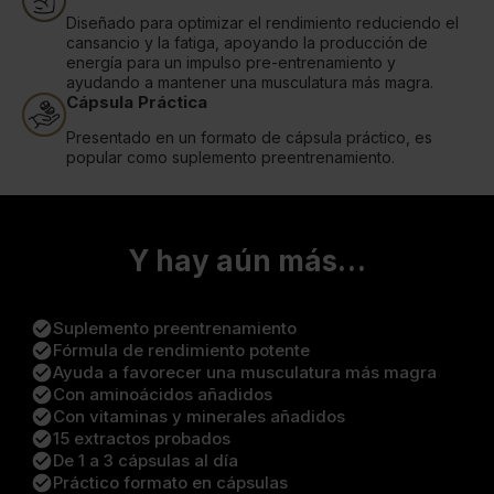
Diseñado para optimizar el rendimiento reduciendo el
cansancio y la fatiga, apoyando la producción de
energía para un impulso pre-entrenamiento y
ayudando a mantener una musculatura más magra.
Cápsula Práctica
Presentado en un formato de cápsula práctico, es
popular como suplemento preentrenamiento.
Y hay aún más…
check_circle
Suplemento preentrenamiento
check_circle
Fórmula de rendimiento potente
check_circle
Ayuda a favorecer una musculatura más magra
check_circle
Con aminoácidos añadidos
check_circle
Con vitaminas y minerales añadidos
check_circle
15 extractos probados
check_circle
De 1 a 3 cápsulas al día
check_circle
Práctico formato en cápsulas