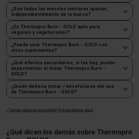
Depende de tu estilo de vida y tus objetivos. Toma
una ración antes del entrenamiento para optimizar tu
¿Son todas las mezclas similares iguales,
sesión o divídela de forma uniforme a lo largo del
independientemente de la marca?
día.
¿Es Thermopro Burn - GOLD apto para
veganos y vegetarianos?
Lamentablemente, Thermopro Burn - GOLD no es
apto para veganos ni vegetarianos.
¿Puedo usar Thermopro Burn - GOLD con
otros suplementos?
La respuesta sencilla es sí. Recomendamos
comprobar siempre las instrucciones de uso de cada
¿Qué efectos secundarios, si los hay, puedo
producto si tienes pensado tomar una combinación
experimentar al tomar Thermopro Burn -
de suplementos.
GOLD?
No hemos tenido constancia de efectos secundarios
desagradables al tomar Thermopro Burn - GOLD.
¿Quién debería tomar / beneficiarse del uso
de Thermopro Burn - GOLD?
Personas que se inician en el entrenamiento con
pesas. Personas que practican deportes de equipo.
¿Tienes alguna pregunta? Pregúntanos aquí.
¿Qué dicen los demás sobre Thermopro