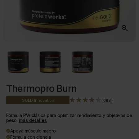
Thermopro Burn
(
683
)
GOLD
Innovation
Fórmula PW clásica para optimizar rendimiento y objetivos de
peso.
más detalles
Apoya músculo magro
done
Fórmula con ciencia
done