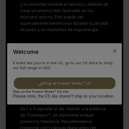
y la velocidad durante el ejercicio, además de
crear un entorno más favorable en los
músculos activos. Esto puede ser
especialmente beneficioso durante la pérdida
de peso y en momentos de baja energía.
Extracto de té verde
Welcome
Mejora la capacidad del cuerpo para
procesar los carbohidratos.
It looks like you're in the US, go to our US store to shop
our full range in USD.
Vitaminas del grupo B
Se ha demostrado que apoyan el sistema
Shop at Protein Works™ US
energético del organismo.
Stay on the Protein Works™ ES site.
Please note, the ES site doesn't ship to your location.
Uso diario recomendado:
De 1 a 3 cápsulas al día. Debido a la potencia
de Thermopro™, es importante evaluar
primero tu tolerancia. Recomendamos
comenzar con 1 cápsula diaria antes del