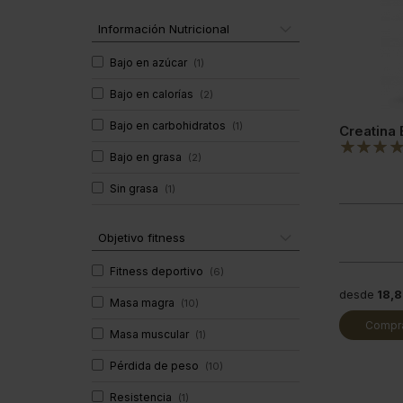
Información Nutricional
Bajo en azúcar
(
1
)
Bajo en calorías
(
2
)
Bajo en carbohidratos
(
1
)
Creatina
Bajo en grasa
(
2
)
Sin grasa
(
1
)
Objetivo fitness
Fitness deportivo
(
6
)
desde
18,
Masa magra
(
10
)
Compra
Masa muscular
(
1
)
Pérdida de peso
(
10
)
Resistencia
(
1
)