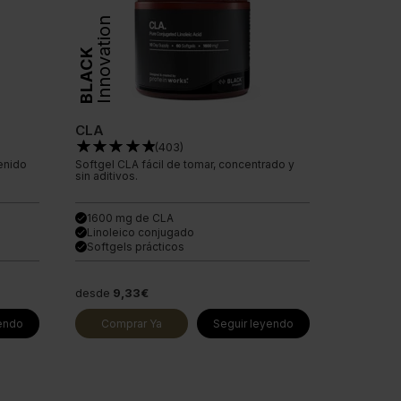
Innovation
BLACK
CLA
(
403
)
enido
Softgel CLA fácil de tomar, concentrado y
sin aditivos.
1600 mg de CLA
done
Linoleico conjugado
done
Softgels prácticos
done
desde
9,33€
yendo
Comprar Ya
Seguir leyendo