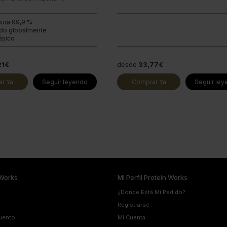
pura 99,9 %
do globalmente
ásico
21€
desde
33,77€
r Ya
Seguir leyendo
Comprar Ya
Seguir le
Works
Mi Perfil Protein Works
¿Dónde Está Mi Pedido?
Registrarse
uento
Mi Cuenta