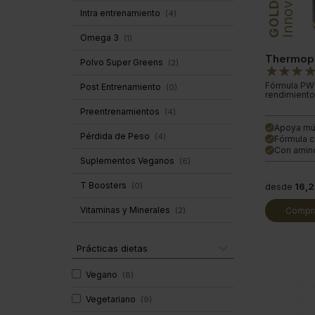
Innovation
GOLD
Intra entrenamiento
(
4
)
Omega 3
(
1
)
Thermopr
Polvo Super Greens
(
2
)
Fórmula PW 
Post Entrenamiento
(
0
)
rendimiento
Preentrenamientos
(
4
)
Apoya mú
done
Pérdida de Peso
(
4
)
Fórmula c
done
Con amin
done
Suplementos Veganos
(
6
)
T Boosters
(
0
)
desde
16,
Vitaminas y Minerales
Compra
(
2
)
Prácticas dietas
Vegano
(
8
)
Vegetariano
(
9
)