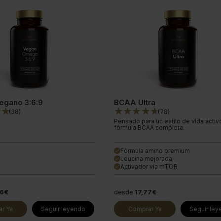
gano 3:6:9
BCAA Ultra
(
38
)
(
78
)
Pensado para un estilo de vida activ
fórmula BCAA completa.
Fórmula amino premium
done
Leucina mejorada
done
Activador vía mTOR
done
66€
desde
17,77€
r Ya
Seguir leyendo
Comprar Ya
Seguir le