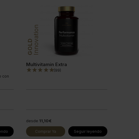
Innovation
GOLD
Multivitamin Extra
(
99
)
o con
desde
11,10€
yendo
Comprar Ya
Seguir leyendo