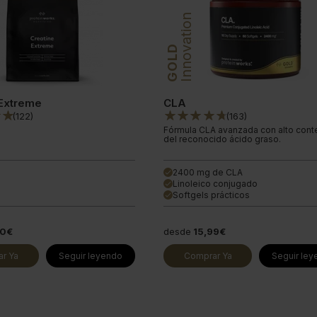
Innovation
GOLD
 Extreme
CLA
(
122
)
(
163
)
Fórmula CLA avanzada con alto cont
del reconocido ácido graso.
2400 mg de CLA
done
Linoleico conjugado
done
Softgels prácticos
done
80€
desde
15,99€
r Ya
Seguir leyendo
Comprar Ya
Seguir le