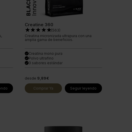
Innovation
BLACK
Creatine 360
(
563
)
s,
Creatina micronizada ultrapura con una
amplia gama de beneficios.
Creatina mono pura
done
Polvo ultrafino
done
3 sabores estándar
done
desde
9,89€
yendo
Comprar Ya
Seguir leyendo