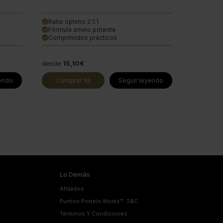
Ratio óptimo 2:1:1
done
Fórmula amino potente
done
Comprimidos prácticos
done
desde
15,10€
yendo
Comprar Ya
Seguir leyendo
Lo Demás
Afiliados
Puntos Protein Works™. T&C
Términos Y Condiciones