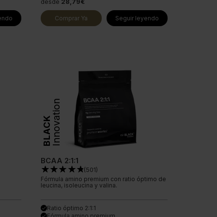
desde
28,79€
yendo
Comprar Ya
Seguir leyendo
Innovation
BLACK
BCAA 2:1:1
(
501
)
Fórmula amino premium con ratio óptimo de
leucina, isoleucina y valina.
Ratio óptimo 2:1:1
done
Fórmula amino premium
done