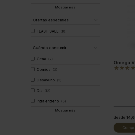
Mostrar más
Ofertas especiales
FLASH SALE
(
18
)
Cuándo consumir
Cena
(
2
)
Omega Ve
Comida
(
3
)
Desayuno
(
3
)
Día
(
12
)
Intra entreno
(
8
)
Mostrar más
desde
14,
Compra