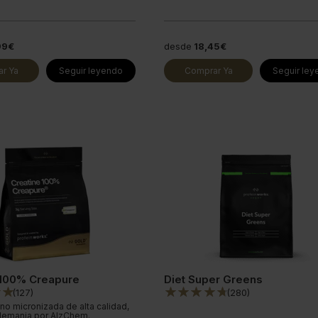
99€
desde
18,45€
r Ya
Seguir leyendo
Comprar Ya
Seguir le
 100% Creapure
Diet Super Greens
(
127
)
(
280
)
no micronizada de alta calidad,
lemania por AlzChem.