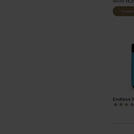
desde
13,2
Compra
Endless 