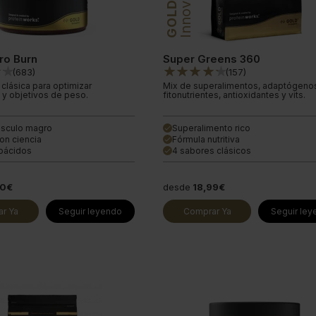
Innovation
GOLD
o Burn
Super Greens 360
(
683
)
(
157
)
clásica para optimizar
Mix de superalimentos, adaptógeno
 y objetivos de peso.
fitonutrientes, antioxidantes y vits.
sculo magro
Superalimento rico
done
on ciencia
Fórmula nutritiva
done
oácidos
4 sabores clásicos
done
20€
desde
18,99€
r Ya
Seguir leyendo
Comprar Ya
Seguir le