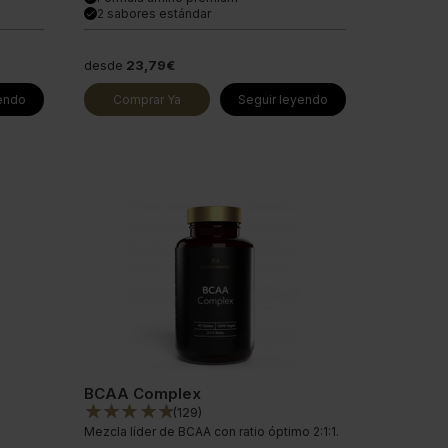
2 sabores estándar
done
desde
23,79€
yendo
Comprar Ya
Seguir leyendo
BCAA Complex
(
129
)
Mezcla líder de BCAA con ratio óptimo 2:1:1.