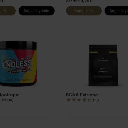
1€
desde
28,79€
r Ya
Seguir leyendo
Comprar Ya
Seguir le
Nootropic
BCAA Extreme
(
138
)
(
118
)