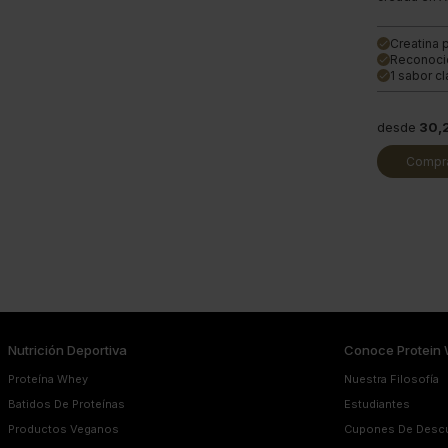
Creatina 
done
Reconoci
done
1 sabor cl
done
desde
30,
Compra
Nutrición Deportiva
Conoce Protein 
Proteína Whey
Nuestra Filosofía
Batidos De Proteínas
Estudiantes
Productos Veganos
Cupones De Desc