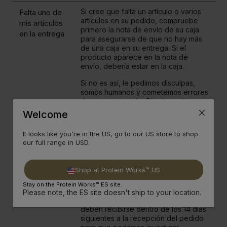
Si cree que falta un artículo o varios
Falta uno de
artículos en su pedido, compruebe
mis artículos
primero la nota de envío de su caja
en la entrega
para asegurarse de que no hay más
de una caja en su entrega. Si el
producto aparece en la nota de
envío, debería estar en la caja.
Si no es así, le pedimos disculpas,
somos humanos y cometemos errores
de vez en cuando. Simplemente
ponte en contacto con nuestro
Welcome
Equipo de Experiencia del Cliente por
correo electrónico en
It looks like you're in the US, go to our US store to shop
helpdesk@theproteinworks.com con
our full range in USD.
los detalles de tu pedido y te
enviaremos inmediatamente los
artículos que faltan en un servicio de
Shop at Protein Works™ US
entrega prioritaria al día siguiente.
Stay on the Protein Works™ ES site.
Por favor, tenga en cuenta que las
Please note, the ES site doesn't ship to your location.
solicitudes de artículos perdidos
deben recibirse dentro de los 14 días
siguientes a la recepción del pedido