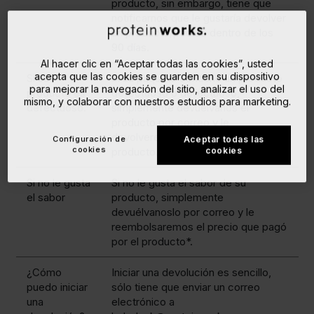
producto, sin embargo, tiene que
notificarnos que le gustaría devolver
un producto/pedido dentro de los
90 días.
Al hacer clic en “Aceptar todas las cookies”, usted
acepta que las cookies se guarden en su dispositivo
Si su
Si su paquete contiene un producto
para mejorar la navegación del sitio, analizar el uso del
producto es
defectuoso o defectuoso,
mismo, y colaborar con nuestros estudios para marketing.
defectuoso.
simplemente devuélvanos el
producto por correo y le
devolveremos el valor total del
Configuración de
Aceptar todas las
cookies
producto.
cookies
Si no le gusta
Si no le gusta el sabor de su
el sabor
producto, simplemente
devuélvanoslo por correo y le
reembolsaremos el precio que pagó
por el producto*.
¿Cómo
Iniciar una devolución es sencillo,
puedo iniciar
sólo tiene que enviar un correo
una
electrónico a