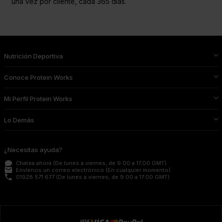
una vez por cliente, cada 365 días.
Nutrición Deportiva
Conoce Protein Works
Mi Perfil Protein Works
Lo Demás
¿Necesitas ayuda?
Chatea ahora
(De lunes a viernes, de 9.00 a 17.00 GMT)
email
Envíenos un correo electrónico
(En cualquier momento)
phone
01928 571 677
(De lunes a viernes, de 9.00 a 17.00 GMT)