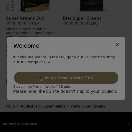
GOLD
Super Greens 360
Diet Super Greens
(
157
)
(
280
)
Mix de superalimentos,
adaptógenos, fitonutrientes,
antioxidantes y vits.
Welcome
Superalimento rico
done
Fórmula nutritiva
done
4 sabores clásicos
done
It looks like you're in the US, go to our US store to shop
our full range in USD.
desde
18,99€
desde
33,77€
Shop at Protein Works™ US
Seguir
Seguir
Comprar Ya
Comprar Ya
leyendo
leyendo
Stay on the Protein Works™ ES site.
Please note, the ES site doesn't ship to your location.
Inicio
Productos
Suplementos
Polvo Super Greens
Nutrición Deportiva