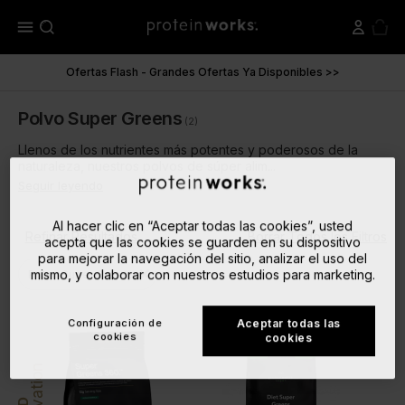
menu
Ofertas Flash - Grandes Ofertas Ya Disponibles >>
Polvo Super Greens
(2)
Llenos de los nutrientes más potentes y poderosos de la
naturaleza, nuestros polvos de súper alim...
Seguir leyendo
Al hacer clic en “Aceptar todas las cookies”, usted
Refinar Resultados
Borrar Todos los Filtros
acepta que las cookies se guarden en su dispositivo
para mejorar la navegación del sitio, analizar el uso del
close
mismo, y colaborar con nuestros estudios para marketing.
Polvo Super Greens
Configuración de
Aceptar todas las
cookies
cookies
Innovation