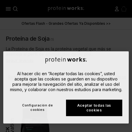
menu
Ofertas Flash - Grandes Ofertas Ya Disponibles >>
Proteína de Soja
(1)
La Proteína de Soja es la proteína vegetal que más se
asemeja al perfil de aminoácidos de las pro...
Seguir leyendo
Al hacer clic en “Aceptar todas las cookies”, usted
Refinar Resultados
Borrar Todos los Filtros
acepta que las cookies se guarden en su dispositivo
para mejorar la navegación del sitio, analizar el uso del
close
close
mismo, y colaborar con nuestros estudios para marketing.
Batidos Veganos
Proteína de Soja
Configuración de
Aceptar todas las
cookies
cookies
Innovation