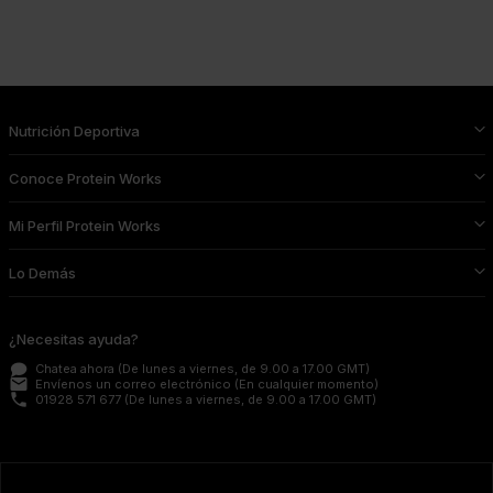
Nutrición Deportiva
Conoce Protein Works
Mi Perfil Protein Works
Lo Demás
¿Necesitas ayuda?
Chatea ahora
(De lunes a viernes, de 9.00 a 17.00 GMT)
email
Envíenos un correo electrónico
(En cualquier momento)
phone
01928 571 677
(De lunes a viernes, de 9.00 a 17.00 GMT)