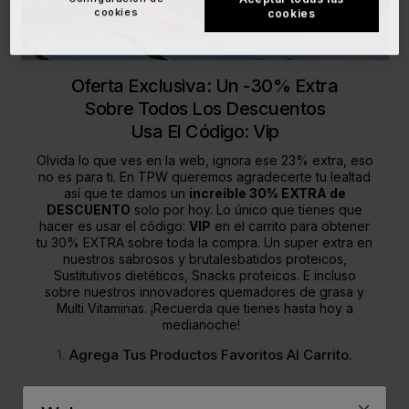
cookies
cookies
Oferta Exclusiva:
Un -30% Extra
Sobre Todos Los Descuentos
Usa El Código: Vip
Olvida lo que ves en la web, ignora ese 23% extra, eso
no es para ti. En TPW queremos agradecerte tu lealtad
así que te damos un
increíble 30% EXTRA de
DESCUENTO
solo por hoy. Lo único que tienes que
hacer es usar el código:
VIP
en el carrito para obtener
tu 30% EXTRA sobre toda la compra. Un super extra en
nuestros sabrosos y brutales
batidos proteicos
,
Sustitutivos dietéticos
,
Snacks proteicos
. E incluso
sobre nuestros innovadores
quemadores de grasa
y
Multi Vitaminas
. ¡Recuerda que tienes hasta hoy a
medianoche!
1.
Agrega Tus Productos Favoritos Al Carrito.