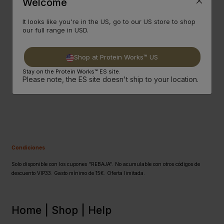
Welcome
2.
Recuerda Utilizar Tu Código Exclusivo
Vip
Para
Disfrutar DE Un 30% Extra En Tu Pedido.
It looks like you're in the US, go to our US store to shop
our full range in USD.
3.
¡disfruta Del Descuentazo!
Shop at Protein Works™ US
Stay on the Protein Works™ ES site.
Please note, the ES site doesn't ship to your location.
COMPRAR
Condiciones
Solo disponible con los cupones "REBAJA". No acumulable con otros códigos de
descuento VIP33. Gasto mínimo de 15€. Oferta limitada.
Home |
Shop |
Help