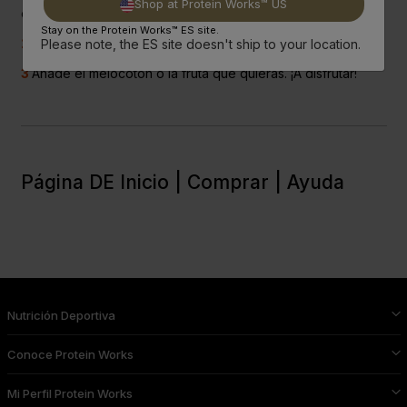
Shop at Protein Works™ US
en jarritas para desayunar.
Stay on the Protein Works™ ES site.
2
Deja en el frigorífico toda la noche
Please note, the ES site doesn't ship to your location.
3
Añade el melocotón o la fruta que quieras. ¡A disfrutar!
Página DE Inicio |
Comprar |
Ayuda
Nutrición Deportiva
Conoce Protein Works
Mi Perfil Protein Works