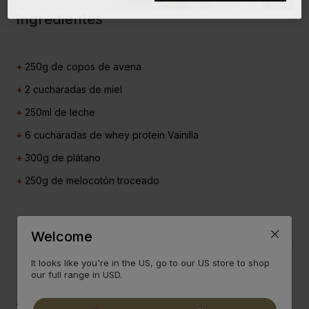
Ingredientes
+
250g de copos de avena
+
2 cucharadas de miel
+
250ml de leche
+
6 cucharadas de
whey protein
Vainilla
+
300g de plátano
+
250g de melocotón troceado
Welcome
Preparación
It looks like you're in the US, go to our US store to shop
our full range in USD.
1
Mezcla todo en un bol menos el melocotón. Pon la mezcla