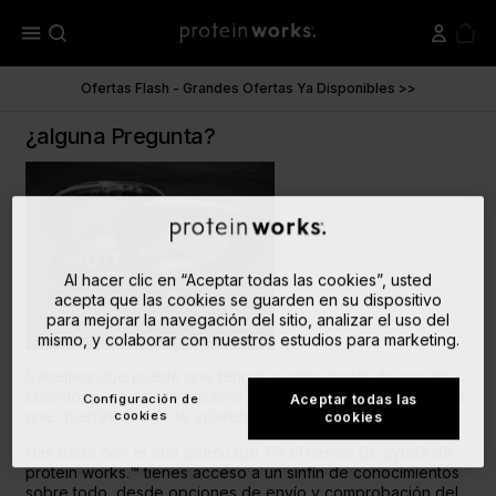
menu
Ofertas Flash - Grandes Ofertas Ya Disponibles >>
¿alguna Pregunta?
Al hacer clic en “Aceptar todas las cookies”, usted
acepta que las cookies se guarden en su dispositivo
para mejorar la navegación del sitio, analizar el uso del
mismo, y colaborar con nuestros estudios para marketing.
Sabemos que puede que tengas ciertas dudas de vez en
cuando, y si eres tan impaciente como nosotros imaginamos
Configuración de
Aceptar todas las
que querrás que se te aclaren rápidamente.
cookies
cookies
Has dado con el sitio adecuado. En el centro de ayuda de
protein works.™ tienes acceso a un sinfín de conocimientos
sobre todo, desde opciones de envío y comprobación del