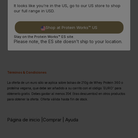
It looks like you're in the US, go to our US store to shop
4.
¡llévate Tus Proteínas Por Solo 1€!
our full range in USD.
Shop at Protein Works™ US
CÓDIGO: EURO
Stay on the Protein Works™ ES site.
Please note, the ES site doesn't ship to your location.
Términos & Condiciones
La oferta de un euro sólo se aplica sobre bolsas de 210g de Whey Protein 360 o
proteína vegana, que debe ser añadido a su carrito con el código `EURO' para
obtenerlo gratis. Debes gastar al menos 35€ (tras descuentos) en otros productos
para obtener la oferta. Oferta válida hasta fin de stock.
Página de inicio |
Comprar |
Ayuda