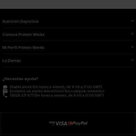
Nutrición Deportiva
Conoce Protein Works
Mi Perfil Protein Works
Lo Demás
¿Necesitas ayuda?
Chatea ahora
(De lunes a viernes, de 9.00 a 17.00 GMT)
email
Envíenos un correo electrónico
(En cualquier momento)
phone
01928 571 677
(De lunes a viernes, de 9.00 a 17.00 GMT)