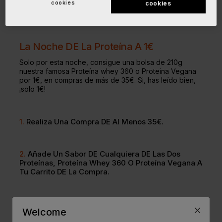
cookies
cookies
La Noche DE La Proteína A 1€
Solo por esta noche, consigue una bolsa de 210g
nuestra famosa
Proteína whey 360
o
Proteina Vegana
por 1€, en compras de más de 35€. Si, has leído bien,
¡solo 1€!
1.
Realiza Una Compra DE Al Menos 35€.
2.
Añade Un Sabor DE Cualquiera DE Las Dos
Proteínas,
Proteína Whey 360
O
Proteína Vegana
A
Tu Carrito DE La Compra.
3.
Aplica El Código
Euro
Una Vez Estés En El Carrito.
Welcome