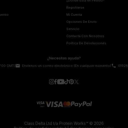
¿Dónde Está Mi Pedido?
Registrarse
uento
Mi Cuenta
Opciones De Envío
Servicio
Contacta Con Nosotros
Política De Devoluciones
¿Necesitas ayuda?
email
phone
17.00 GMT)
Envíenos un correo electrónico
(En cualquier momento)
01928
Class Delta Ltd t/a Protein Works™ © 2026