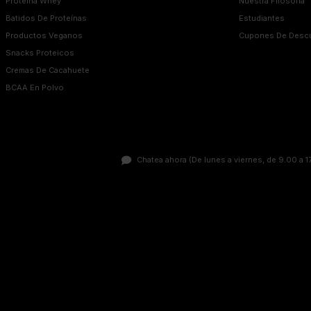
Proteína Whey
Nuestra Filosofía
Batidos De Proteínas
Estudiantes
Productos Veganos
Cupones De Desc
Snacks Proteicos
Cremas De Cacahuete
BCAA En Polvo
Chatea ahora
(De lunes a viernes, de 9.00 a 