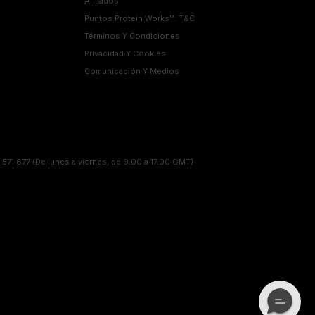
Afiliados
Puntos Protein Works™. T&C
Términos Y Condiciones
Privacidad Y Cookies
Comunicación Y Medios
 571 677
(De lunes a viernes, de 9.00 a 17.00 GMT)