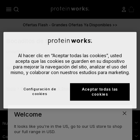
menu
Ofertas Flash - Grandes Ofertas Ya Disponibles >>
Bocaditos de Superalimentos
undefined...
Al hacer clic en “Aceptar todas las cookies”, usted
acepta que las cookies se guarden en su dispositivo
para mejorar la navegación del sitio, analizar el uso del
Sin resultados
mismo, y colaborar con nuestros estudios para marketing.
Inicio
Productos
Foods & Snacks
Dulce
Snacks Proteínicos
Bo
Configuración de
Aceptar todas las
cookies
cookies
Welcome
Nutrición Deportiva
It looks like you're in the US, go to our US store to shop
our full range in USD.
Conoce Protein Works