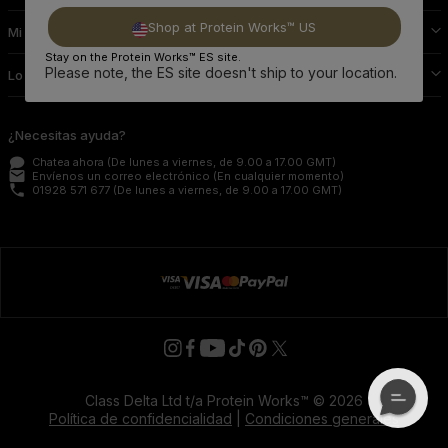
Shop at Protein Works™ US
Mi Perfil Protein Works
Stay on the Protein Works™ ES site.
Please note, the ES site doesn't ship to your location.
Lo Demás
¿Necesitas ayuda?
Chatea ahora
(De lunes a viernes, de 9.00 a 17.00 GMT)
email
Envíenos un correo electrónico
(En cualquier momento)
phone
01928 571 677
(De lunes a viernes, de 9.00 a 17.00 GMT)
Class Delta Ltd t/a Protein Works™ © 2026
Política de confidencialidad
|
Condiciones generales