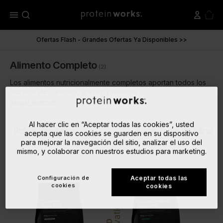
menu
Ofertas Flash - Grandes Ofertas Ya Disponibles >>
Alimento Completo
(2)
Los alimentos nutricionalmente completos aportan todos los
hidratos de carbono, grasas, proteínas...
Seguir leyendo
Al hacer clic en “Aceptar todas las cookies”, usted
Refinar Resultados
Borrar Todos los Filtros
acepta que las cookies se guarden en su dispositivo
para mejorar la navegación del sitio, analizar el uso del
close
close
mismo, y colaborar con nuestros estudios para marketing.
Batidos
Alimento Completo
Configuración de
Aceptar todas las
cookies
cookies
Innovation