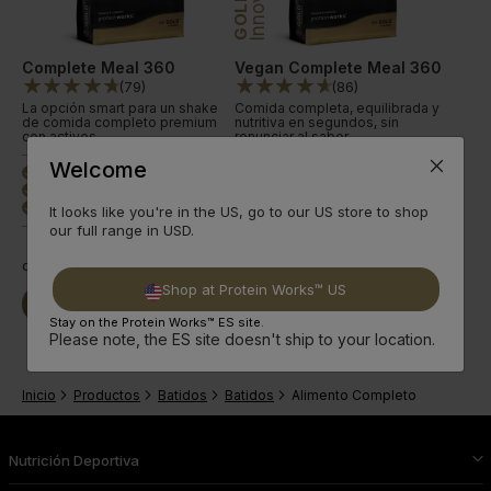
GOLD
Complete Meal 360
Vegan Complete Meal 360
(
79
)
(
86
)
La opción smart para un shake
Comida completa, equilibrada y
de comida completo premium
nutritiva en segundos, sin
con activos.
renunciar al sabor.
Welcome
30 g de proteína
30 g de proteína
done
done
165 beneficios
165 beneficios
done
done
5 sabores clásicos
5 sabores clásicos
done
done
It looks like you're in the US, go to our US store to shop
our full range in USD.
desde
13,49€
desde
9,99€
Shop at Protein Works™ US
Seguir
Seguir
Comprar Ya
Comprar Ya
leyendo
leyendo
Stay on the Protein Works™ ES site.
Please note, the ES site doesn't ship to your location.
Inicio
Productos
Batidos
Batidos
Alimento Completo
Nutrición Deportiva