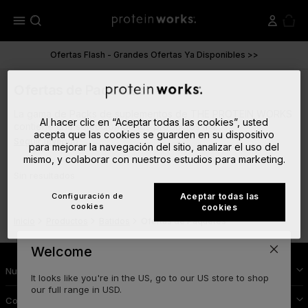
menu
Ofertas Flash - Grandes Ofertas Ya Disponibles >>
Ofertas de Paquetes
La gama de Packs de suplementos de THE PROTEIN WORKS
Al hacer clic en “Aceptar todas las cookies”, usted
contiene una selección de los productos má...
acepta que las cookies se guarden en su dispositivo
Seguir leyendo
para mejorar la navegación del sitio, analizar el uso del
mismo, y colaborar con nuestros estudios para marketing.
Sin resultados
Configuración de
Aceptar todas las
cookies
cookies
Inicio
Productos
Batidos
Ofertas de Paquetes
Welcome
Nutrición Deportiva
It looks like you're in the US, go to our US store to shop
our full range in USD.
Conoce Protein Works