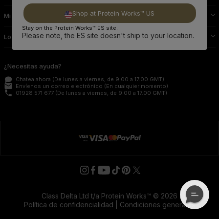
Shop at Protein Works™ US
Mi Perfil Protein Works
Stay on the Protein Works™ ES site.
Please note, the ES site doesn't ship to your location.
Lo Demás
¿Necesitas ayuda?
Chatea ahora
(De lunes a viernes, de 9.00 a 17.00 GMT)
email
Envíenos un correo electrónico
(En cualquier momento)
phone
01928 571 677
(De lunes a viernes, de 9.00 a 17.00 GMT)
Class Delta Ltd t/a Protein Works™ © 2026
Política de confidencialidad
|
Condiciones generales