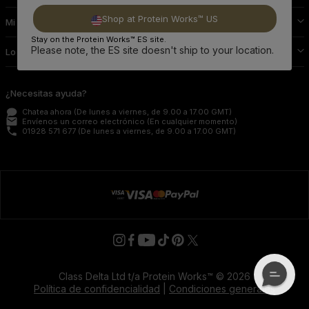
Shop at Protein Works™ US
Mi Perfil Protein Works
Stay on the Protein Works™ ES site.
Please note, the ES site doesn't ship to your location.
Lo Demás
¿Necesitas ayuda?
Chatea ahora
(De lunes a viernes, de 9.00 a 17.00 GMT)
email
Envíenos un correo electrónico
(En cualquier momento)
phone
01928 571 677
(De lunes a viernes, de 9.00 a 17.00 GMT)
Class Delta Ltd t/a Protein Works™ © 2026
Política de confidencialidad
|
Condiciones generales