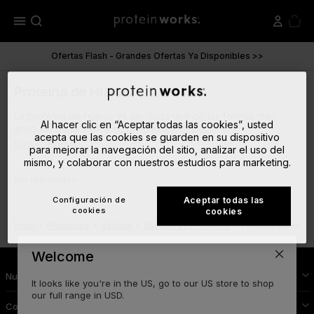
menu
Ofertas Flash - Grandes Ofertas Ya Disponibles >>
Proteína de Huevo
La proteína de huevo es sin duda una de las formas más
Al hacer clic en “Aceptar todas las cookies”, usted
antiguas de proteína en la nutrición depor...
acepta que las cookies se guarden en su dispositivo
Seguir leyendo
para mejorar la navegación del sitio, analizar el uso del
mismo, y colaborar con nuestros estudios para marketing.
Sin resultados
Configuración de
Aceptar todas las
cookies
cookies
Inicio
Productos
Batidos
Batidos de Proteínas
Proteína de Huev
Welcome
Nutrición Deportiva
It looks like you're in the US, go to our US store to shop
our full range in USD.
Conoce Protein Works