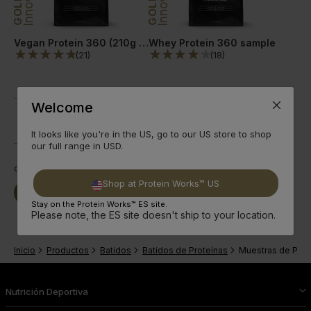
GOLD
GOLD
Vegan Protein 360 (210g = 7 Raciones)
Whey Protein 360 sample
(
21
)
(
18
)
Welcome
It looks like you're in the US, go to our US store to shop
our full range in USD.
desde
4,49€
desde
4,49€
Shop at Protein Works™ US
Seguir
Seguir
Comprar Ya
Comprar Ya
leyendo
leyendo
Stay on the Protein Works™ ES site.
Please note, the ES site doesn't ship to your location.
Inicio
Productos
Batidos
Batidos de Proteínas
Muestras de Prot
Nutrición Deportiva