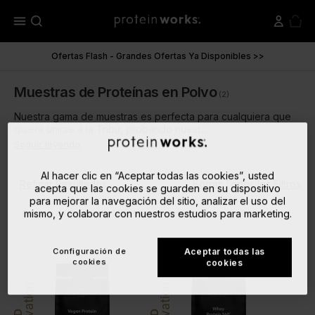
menu
Ofertas Flash - Grandes Ofertas Ya Disponibles >>
Muestras de Proteínas en Polvo
(2)
Nuestra gama de muestras es perfecta para cualquiera que
quiera unirse a la Tribu, probando nuest...
Seguir leyendo
Al hacer clic en “Aceptar todas las cookies”, usted
Refinar Resultados
Borrar Todos los Filtros
acepta que las cookies se guarden en su dispositivo
para mejorar la navegación del sitio, analizar el uso del
close
close
mismo, y colaborar con nuestros estudios para marketing.
Batidos de Proteínas
Muestras de Proteínas en Polvo
Configuración de
Aceptar todas las
cookies
cookies
Innovation
Innovation