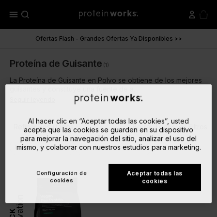
menu
Ofertas Flash - Grandes Ofertas Ya Disponibles >>
Proteína de Guisante
(1)
La Proteína de Guisante en Polvo se obtiene de los mejores
guisantes y constituye una fuente de a...
Seguir leyendo
Al hacer clic en “Aceptar todas las cookies”, usted
Refinar Resultados
Borrar Todos los Filtros
acepta que las cookies se guarden en su dispositivo
para mejorar la navegación del sitio, analizar el uso del
close
close
mismo, y colaborar con nuestros estudios para marketing.
Batidos Veganos
Proteína de Guisante
Configuración de
Aceptar todas las
cookies
cookies
Innovation