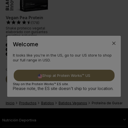
BLACK
Vegan Pea Protein
(
178
)
Shake proteico vegetal
elaborado con guisantes
amarillos naturales.
Welcome
24 g de proteína
done
100 % vegetal
done
3 sabores estándar
done
It looks like you're in the US, go to our US store to shop
our full range in USD.
desde
11,89€
Shop at Protein Works™ US
Seguir
Comprar Ya
leyendo
Stay on the Protein Works™ ES site.
Please note, the ES site doesn't ship to your location.
Inicio
Productos
Batidos
Batidos Veganos
Proteína de Guisante
Nutrición Deportiva