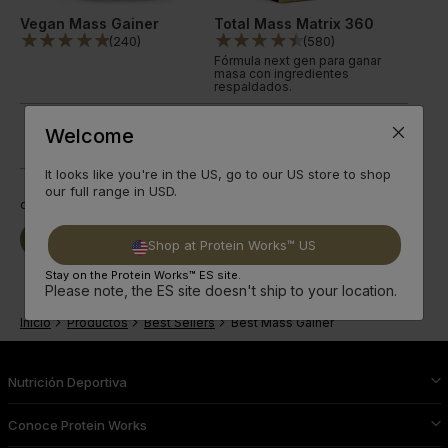
Vegan Mass Gainer
Total Mass Matrix 360
(
240
)
(
580
)
Fórmula next gen para ganar
masa con ingredientes
respaldados.
54 g de proteína
done
Welcome
1,007 calorías
done
8 sabores +Premium
done
It looks like you're in the US, go to our US store to shop
our full range in USD.
desde
33,77€
desde
19,99€
Seguir
Seguir
Comprar Ya
Comprar Ya
Shop at Protein Works™ US
leyendo
leyendo
Stay on the Protein Works™ ES site.
Please note, the ES site doesn't ship to your location.
Inicio
Productos
Best Sellers
Best Mass Gainer
Nutrición Deportiva
Conoce Protein Works