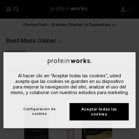
menu
Ofertas Flash - Grandes Ofertas Ya Disponibles >>
Best Mass Gainer
(2)
undefined...
Refinar Resultados
Borrar Todos los Filtros
Al hacer clic en “Aceptar todas las cookies”, usted
acepta que las cookies se guarden en su dispositivo
close
Best Mass Gainer
para mejorar la navegación del sitio, analizar el uso del
mismo, y colaborar con nuestros estudios para marketing.
Configuración de
Aceptar todas las
cookies
cookies
Innovation
GOLD