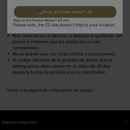
cierto tiempo así que es muy importante que los leas
en su totalidad antes de presentar una solicitud.
Shop at Protein Works™ US
Nos reservamos el derecho de eliminar este servicio
Stay on the Protein Works™ ES site.
de forma temporal o indefinida según nuestro propio
Please note, the ES site doesn't ship to your location.
criterio.
Nos reservamos el derecho a denegar la igualación del
precio si creemos que los productos no son
comparables.
No se puede usar con otras ofertas o promociones.
El código del bono de la igualdad de precio que te
entreguemos debe usarse en un plazo de 28 días
desde la fecha de emisión y no es transferible.
Volver a la página de compromiso de precio.
Nutrición Deportiva