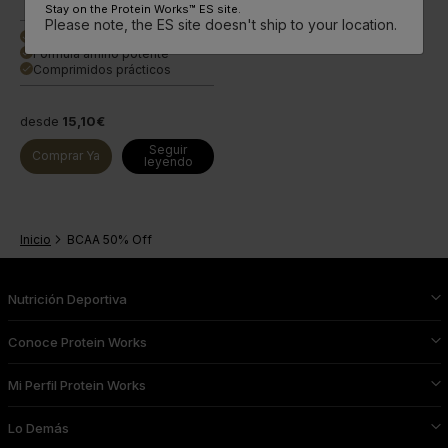
Stay on the Protein Works™ ES site.
Please note, the ES site doesn't ship to your location.
Ratio óptimo 2:1:1
done
Fórmula amino potente
done
Comprimidos prácticos
done
desde
15,10€
Seguir
Comprar Ya
leyendo
Inicio
BCAA 50% Off
Nutrición Deportiva
Conoce Protein Works
Mi Perfil Protein Works
Lo Demás