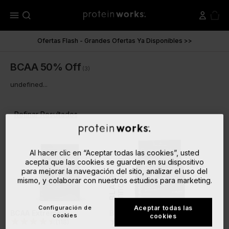
menu
Ofertas Flash - Grandes Ofertas Ya Disponibles >>
BCAA 50% Off
(3)
undefined...
Refinar Resultados
Al hacer clic en “Aceptar todas las cookies”, usted
Innovation
acepta que las cookies se guarden en su dispositivo
para mejorar la navegación del sitio, analizar el uso del
BLACK
mismo, y colaborar con nuestros estudios para marketing.
Configuración de
Aceptar todas las
BCAA Extreme
BCAA 2:1:1
cookies
cookies
(
118
)
(
501
)