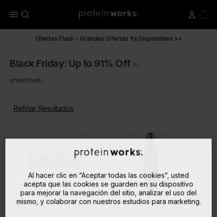
menu
Ofertas Flash - Grandes Ofertas Ya Disponibles >>
Black Friday: Up to 91% Off
(5)
undefined...
Refinar Resultados
Al hacer clic en “Aceptar todas las cookies”, usted
acepta que las cookies se guarden en su dispositivo
para mejorar la navegación del sitio, analizar el uso del
mismo, y colaborar con nuestros estudios para marketing.
Ridiculous Barrita Vegana Proteica (Muestra)
Botella Black & Gold
(
25
)
(
10
)