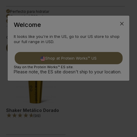
Perfecto para hidratar
done
Capacidad 739 ml
done
Diseño metálico prem.
done
Welcome
It looks like you're in the US, go to our US store to shop
desde
3,59€
desde
5,99€
our full range in USD.
Seguir
Seguir
Comprar Ya
Comprar Ya
leyendo
leyendo
Shop at Protein Works™ US
Stay on the Protein Works™ ES site.
Please note, the ES site doesn't ship to your location.
Shaker Metálico Dorado
(
99
)