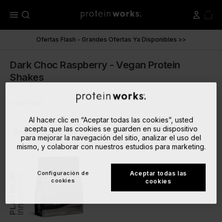
menu
Ofertas Flash - Grandes Ofertas Ya Disponibles >>
Dark Choc Raspberry - Vegan Protein
Shakes
(1)
undefined...
Al hacer clic en “Aceptar todas las cookies”, usted
acepta que las cookies se guarden en su dispositivo
Refinar Resultados
para mejorar la navegación del sitio, analizar el uso del
mismo, y colaborar con nuestros estudios para marketing.
Configuración de
Aceptar todas las
PLATINUM
Innovation
cookies
cookies