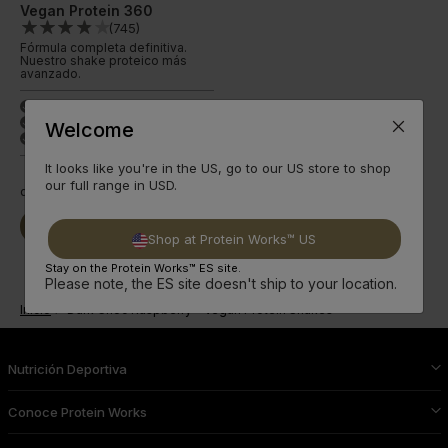
Vegan Protein 360
(
745
)
Fórmula completa definitiva.
Nuestro shake proteico más
avanzado.
29 g de proteína
done
166 beneficios
done
Welcome
12 sabores +Premium
done
It looks like you're in the US, go to our US store to shop
our full range in USD.
desde
17,00€
Seguir
Comprar Ya
leyendo
Shop at Protein Works™ US
Stay on the Protein Works™ ES site.
Please note, the ES site doesn't ship to your location.
Inicio
Dark Choc Raspberry - Vegan Protein Shakes
Nutrición Deportiva
Conoce Protein Works