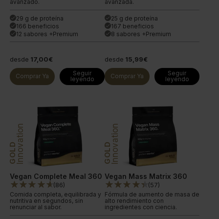
avanzado.
avanzada.
29 g de proteína
25 g de proteína
done
done
166 beneficios
167 beneficios
done
done
12 sabores +Premium
8 sabores +Premium
done
done
desde
17,00€
desde
15,99€
Seguir
Seguir
Comprar Ya
Comprar Ya
leyendo
leyendo
Innovation
Innovation
GOLD
GOLD
Vegan Complete Meal 360
Vegan Mass Matrix 360
(
86
)
(
57
)
Comida completa, equilibrada y
Fórmula de aumento de masa de
nutritiva en segundos, sin
alto rendimiento con
renunciar al sabor.
ingredientes con ciencia.