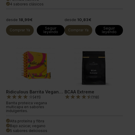
4 sabores clásicos
done
desde
18,99€
desde
10,83€
Seguir
Seguir
Comprar Ya
Comprar Ya
leyendo
leyendo
Ridiculous Barrita Vegana Proteica
BCAA Extreme
(
411
)
(
118
)
Barrita proteica vegana
multicapa en sabores
indulgentes.
Alta proteína y fibra
done
Bajo azúcar, vegano
done
5 sabores deliciosos
done