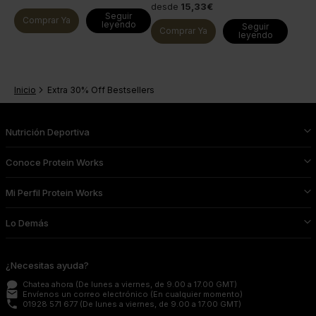
desde
15,33€
Seguir
Comprar Ya
leyendo
Seguir
Comprar Ya
leyendo
Inicio
Extra 30% Off Bestsellers
Nutrición Deportiva
Conoce Protein Works
Mi Perfil Protein Works
Lo Demás
¿Necesitas ayuda?
Chatea ahora
(De lunes a viernes, de 9.00 a 17.00 GMT)
email
Envíenos un correo electrónico
(En cualquier momento)
phone
01928 571 677
(De lunes a viernes, de 9.00 a 17.00 GMT)