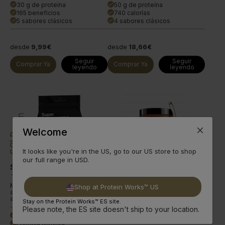
30 g de proteína
50 g de proteína
done
done
165 beneficios
740 calorías
done
done
5 sabores clásicos
4 sabores clásicos
done
done
desde
9,99€
desde
18,66€
Seguir
Seguir
Comprar Ya
Comprar Ya
leyendo
leyendo
Innovation
Welcome
GOLD
It looks like you're in the US, go to our US store to shop
our full range in USD.
Super Greens 360
Loaded Nuts™ Brownie Deep Chocolate Dive
(
157
)
(
70
)
Mix de superalimentos,
Shop at Protein Works™ US
adaptógenos, fitonutrientes,
antioxidantes y vits.
Stay on the Protein Works™ ES site.
Please note, the ES site doesn't ship to your location.
Superalimento rico
done
Fórmula nutritiva
done