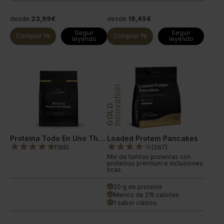
desde
23,99€
desde
18,45€
Seguir
Seguir
Comprar Ya
Comprar Ya
leyendo
leyendo
Innovation
GOLD
Proteína Todo En Uno The Works™
Loaded Protein Pancakes
(
198
)
(
567
)
Mix de tortitas proteicas con
proteínas premium e inclusiones
ricas.
20 g de proteína
done
Menos de 215 calorías
done
1 sabor clásico
done