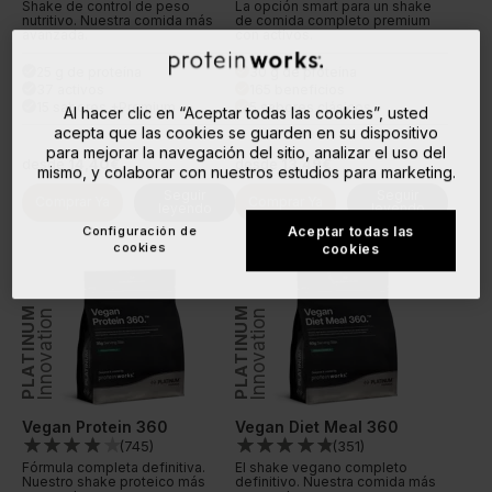
Shake de control de peso
La opción smart para un shake
nutritivo. Nuestra comida más
de comida completo premium
avanzada.
con activos.
25 g de proteína
30 g de proteína
done
done
37 activos
165 beneficios
done
done
15 sabores +Premium
5 sabores clásicos
done
done
Al hacer clic en “Aceptar todas las cookies”, usted
acepta que las cookies se guarden en su dispositivo
para mejorar la navegación del sitio, analizar el uso del
desde
14,40€
desde
13,49€
mismo, y colaborar con nuestros estudios para marketing.
Seguir
Seguir
Comprar Ya
Comprar Ya
leyendo
leyendo
Configuración de
Aceptar todas las
cookies
cookies
PLATINUM
PLATINUM
Innovation
Innovation
Vegan Protein 360
Vegan Diet Meal 360
(
745
)
(
351
)
Fórmula completa definitiva.
El shake vegano completo
Nuestro shake proteico más
definitivo. Nuestra comida más