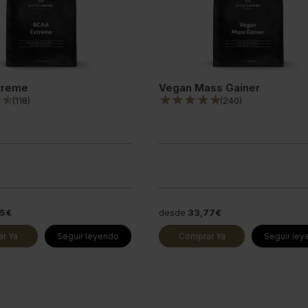
treme
Vegan Mass Gainer
(
118
)
(
240
)
45€
desde
33,77€
r Ya
Seguir leyendo
Comprar Ya
Seguir le