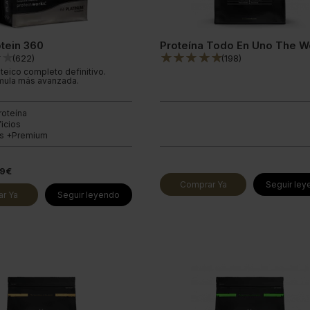
tein 360
Proteína Todo En Uno The W
(
622
)
(
198
)
teico completo definitivo.
mula más avanzada.
roteína
icios
es +Premium
99€
Comprar Ya
Seguir le
r Ya
Seguir leyendo