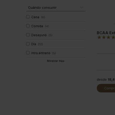
Cuándo consumir
Cena
(
6
)
Comida
(
4
)
BCAA Ex
Desayuno
(
5
)
Día
(
12
)
Intra entreno
(
5
)
Mostrar más
desde
18,
Compra