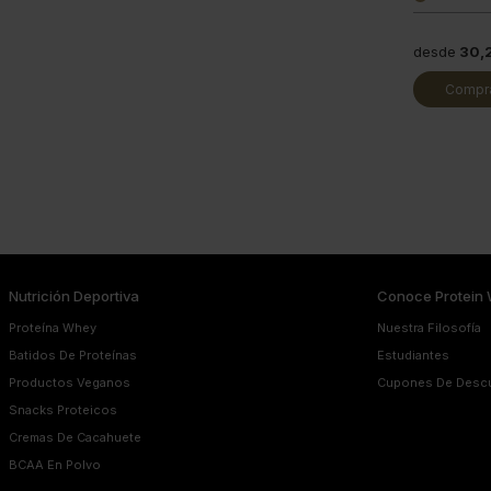
desde
30,
Compra
Nutrición Deportiva
Conoce Protein 
Proteína Whey
Nuestra Filosofía
Batidos De Proteínas
Estudiantes
Productos Veganos
Cupones De Desc
Snacks Proteicos
Cremas De Cacahuete
BCAA En Polvo