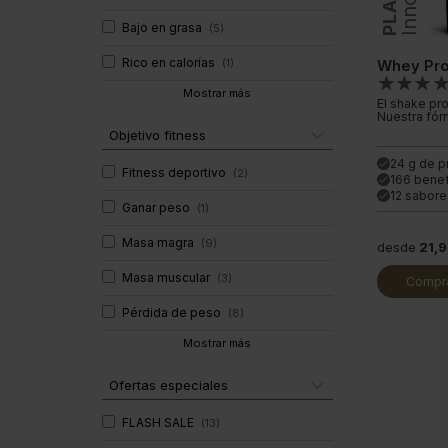
Bajo en grasa
(
5
)
Rico en calorías
(
1
)
Whey Pro
Mostrar más
El shake pro
Nuestra fór
Objetivo fitness
24 g de p
done
Fitness deportivo
(
2
)
166 benef
done
12 sabor
done
Ganar peso
(
1
)
Masa magra
(
9
)
desde
21,
Masa muscular
(
3
)
Compra
Pérdida de peso
(
8
)
Mostrar más
Ofertas especiales
FLASH SALE
(
13
)