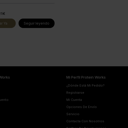
21€
r Ya
Seguir leyendo
Works
Mi Perfil Protein Works
¿Dónde Está Mi Pedido?
Registrarse
uento
Mi Cuenta
Opciones De Envío
Servicio
Contacta Con Nosotros