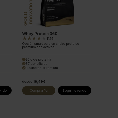
Innovation
GOLD
Whey Protein 360
(
1126
)
Opción smart para un shake proteico
premium con activos.
20 g de proteína
done
87 beneficios
done
8 sabores +Premium
done
desde
19,49€
yendo
Comprar Ya
Seguir leyendo