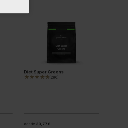
Diet Super Greens
(
280
)
desde
33,77€