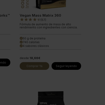
GOLD
orks™
Vegan Mass Matrix 360
(
57
)
Fórmula de aumento de masa de alto
rendimiento con ingredientes con ciencia.
50 g de proteína
done
740 calorías
done
4 sabores clásicos
done
desde
18,66€
yendo
Comprar Ya
Seguir leyendo