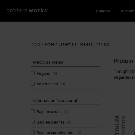
Batidos
Alimen
Batidos de Comida
Pérdida de Peso
Desayuno
Los Más Vendidos
Batidos 
Aminoac
Vegan
Quemadores de Grasas
Tortitas Proteicas
Sustitut
BCAA
Inicio
Pérdida de Peso
CLA
Protein Essentials For Less Than £25
Protein Porridge
Proteína
Noche
Proteína
Protein
Desayuno
Proteína
Prácticas dietas
Vitaminas & Minerales
Super G
Cena
Multiprot
Tonight On
Vegano
(
5
)
Vegano
Seguir leye
Super Gr
Vegetariano
(
11
)
Multivitaminas
Batidos de Ganar Masa
Salud y 
Inmunidad
Información Nutricional
Soporte Muscular
Super Gr
Gainer de Masa
Bajo en azúcar
(
4
)
PLATINUM
Innovation
Bajo en calorías
(
3
)
Bajo en carbohidratos
(
1
)