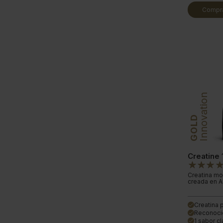
Compra
Innovation
GOLD
Creatine
Creatina mo
creada en A
Creatina 
done
Reconoci
done
1 sabor cl
done