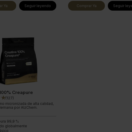
r Ya
Seguir leyendo
Comprar Ya
Seguir le
 100% Creapure
(
127
)
no micronizada de alta calidad,
lemania por AlzChem.
pura 99,9 %
do globalmente
ásico