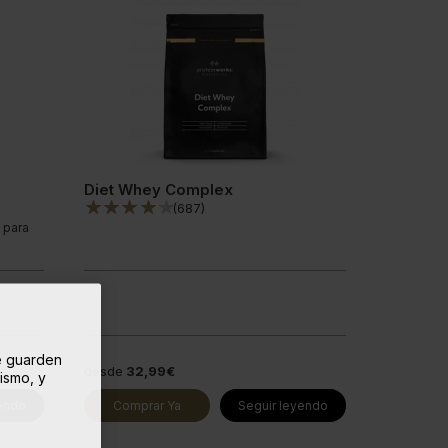
Diet Whey Complex
(
687
)
 para
se guarden
desde
32,99€
mismo, y
yendo
Comprar Ya
Seguir leyendo