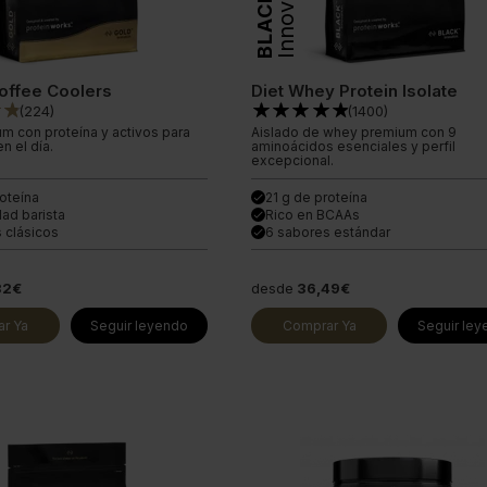
Innovation
BLACK
Coffee Coolers
Diet Whey Protein Isolate
(
224
)
(
1400
)
m con proteína y activos para
Aislado de whey premium con 9
n el día.
aminoácidos esenciales y perfil
excepcional.
roteína
21 g de proteína
done
dad barista
Rico en BCAAs
done
 clásicos
6 sabores estándar
done
32€
desde
36,49€
r Ya
Seguir leyendo
Comprar Ya
Seguir le