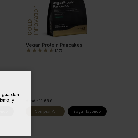
Innovation
GOLD
Vegan Protein Pancakes
(
127
)
se guarden
mismo, y
desde
11,66€
yendo
Comprar Ya
Seguir leyendo