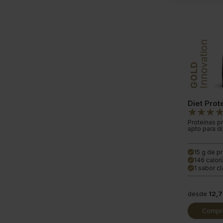
Innovation
GOLD
Diet Pro
Proteínas p
apto para di
15 g de p
done
146 calor
done
1 sabor cl
done
desde
12,
Compra