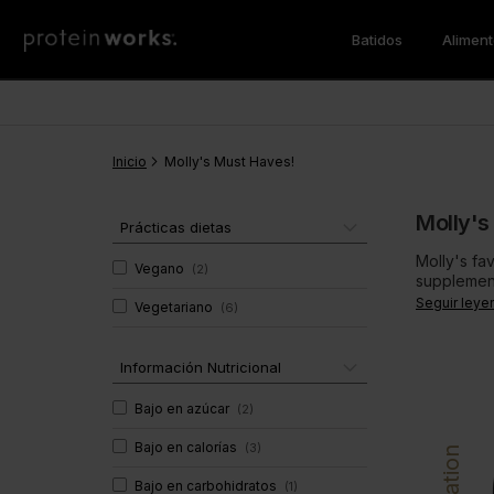
Batidos
Alimen
Batidos de Comida
Pérdida de Peso
Desayuno
Los Más Vendidos
Batidos 
Aminoac
Vegan
Quemadores de Grasas
Tortitas Proteicas
Sustitut
BCAA
Inicio
Pérdida de Peso
CLA
Molly's Must Haves!
Protein Porridge
Proteína
Noche
Proteína
Molly's
Desayuno
Proteína
Prácticas dietas
Vitaminas & Minerales
Super G
Cena
Multiprot
Molly's fa
Vegano
(
2
)
supplements
Vegano
Super Gr
Seguir leye
Vegetariano
(
6
)
Multivitaminas
Batidos de Ganar Masa
Salud y 
Inmunidad
Información Nutricional
Soporte Muscular
Super Gr
Gainer de Masa
Bajo en azúcar
(
2
)
Bajo en calorías
(
3
)
Bajo en carbohidratos
(
1
)