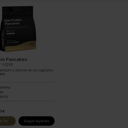
tein Pancakes
(
211
)
remium y activos en un capricho
eta.
roteína
ías
ásico
77€
r Ya
Seguir leyendo