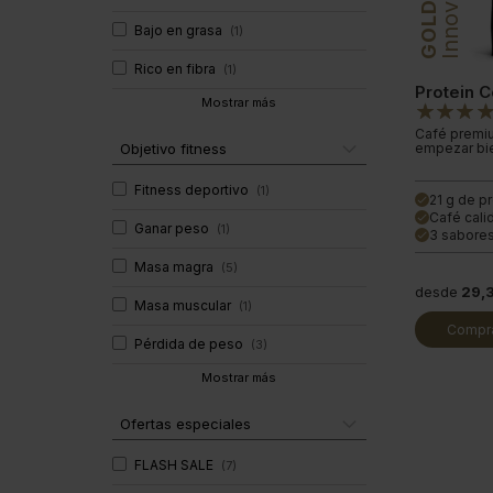
Innovation
GOLD
Bajo en grasa
(
1
)
Rico en fibra
(
1
)
Protein 
Mostrar más
Café premiu
Objetivo fitness
empezar bie
Fitness deportivo
(
1
)
21 g de p
done
Café cali
done
Ganar peso
(
1
)
3 sabores
done
Masa magra
(
5
)
desde
29,
Masa muscular
(
1
)
Compra
Pérdida de peso
(
3
)
Mostrar más
Ofertas especiales
FLASH SALE
(
7
)