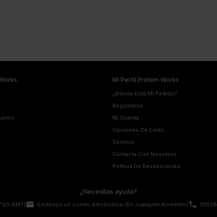
Works
Mi Perfil Protein Works
¿Dónde Está Mi Pedido?
Registrarse
uento
Mi Cuenta
Opciones De Envío
Servicio
Contacta Con Nosotros
Política De Devoluciones
¿Necesitas ayuda?
email
phone
17.00 GMT)
Envíenos un correo electrónico
(En cualquier momento)
01928