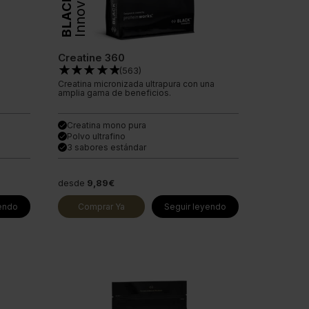
Innovation
BLACK
Creatine 360
(
563
)
Creatina micronizada ultrapura con una
amplia gama de beneficios.
Creatina mono pura
done
Polvo ultrafino
done
3 sabores estándar
done
desde
9,89€
yendo
Comprar Ya
Seguir leyendo