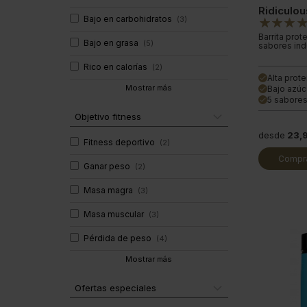
Ridiculou
Bajo en carbohidratos
(
3
)
Barrita pro
Bajo en grasa
(
5
)
sabores ind
Rico en calorías
(
2
)
Alta prote
done
Mostrar más
Bajo azúc
done
5 sabores
done
Objetivo fitness
desde
23,
Fitness deportivo
(
2
)
Compra
Ganar peso
(
2
)
Masa magra
(
3
)
Masa muscular
(
3
)
Pérdida de peso
(
4
)
Mostrar más
Ofertas especiales