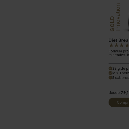
Innovation
GOLD
Diet Brea
Fórmula prot
minerales. I
23 g de p
done
Mix Ther
done
5 sabores
done
desde
79,
Compra