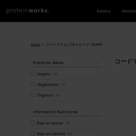
Batidos
Alimen
Batidos de Comida
Pérdida de Peso
Desayuno
Los Más Vendidos
Batidos 
Aminoac
Vegan
Quemadores de Grasas
Tortitas Proteicas
Sustitut
BCAA
Inicio
Pérdida de Peso
CLA
コードでさらに10％セーブ: SEAN1
Protein Porridge
Proteína
Noche
Proteína
コードで
Desayuno
Proteína
Prácticas dietas
Vitaminas & Minerales
Super G
Cena
Multiprot
Vegano
(
3
)
Vegano
Super Gr
Vegetariano
(
7
)
Multivitaminas
Batidos de Ganar Masa
Salud y 
Inmunidad
Órganico
(
1
)
Soporte Muscular
Super Gr
Gainer de Masa
Información Nutricional
Bajo en azúcar
(
3
)
Bajo en calorías
(
3
)