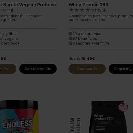
s Barrita Vegana Proteica
Whey Protein 360
(
411
)
(
1126
)
teica vegana multicapa en
Opción smart para un shake proteico
ulgentes.
premium con activos.
ína y fibra
20 g de proteína
done
ar, vegano
87 beneficios
done
 deliciosos
8 sabores +Premium
done
99€
desde
19,49€
r Ya
Seguir leyendo
Comprar Ya
Seguir le
PLATINUM
Innovation