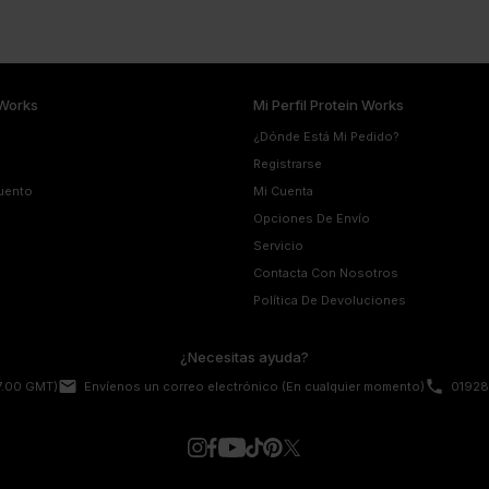
Works
Mi Perfil Protein Works
¿Dónde Está Mi Pedido?
Registrarse
uento
Mi Cuenta
Opciones De Envío
Servicio
Contacta Con Nosotros
Política De Devoluciones
¿Necesitas ayuda?
email
phone
17.00 GMT)
Envíenos un correo electrónico
(En cualquier momento)
01928