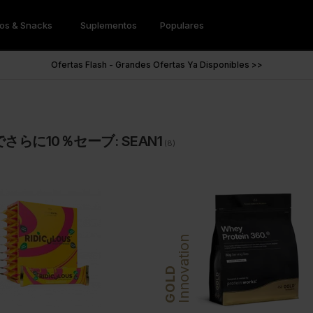
tos & Snacks
Suplementos
Populares
de Proteína
idos
Dulce
Ofertas
Batidos Veganos
Creatina
Nut Butters & Spr
Accesorios
Ofertas Flash - Grandes Ofertas Ya Disponibles >>
ivos de Comida
Tortitas Proteicas
Sustitutivos de Comida
Monohidrato De Creatina
Mantequilla De Cac
 Whey
Siropes Zero
Proteína De Soja
Creapure
 Vegana
Snacks Proteicos
Proteína De Guisante
さらに10％セーブ: SEAN1
 de Leche
Preparados Para Tartas Proteicas
Multiproteína Vegana
(8)
reens en Polvo
Omega 3
eína
eens Extreme
Omega Vegano 3:6:9
Omega 3 Ultra
Bienestar
Enfoque & Energía
Omega 3 High Strength
eens en Polvo
Pre-Entrenamiento
Innovation
Endless Nootropic
Cooler De Café Proteico
GOLD