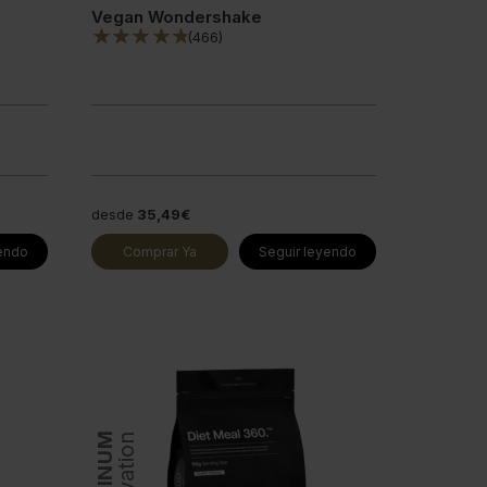
Vegan Wondershake
(
466
)
desde
35,49€
yendo
Comprar Ya
Seguir leyendo
PLATINUM
Innovation