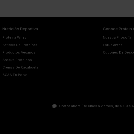
Nutrición Deportiva
Conoce Protein 
Proteína Whey
Nuestra Filosofía
Batidos De Proteínas
Estudiantes
Productos Veganos
Cupones De Desc
Snacks Proteicos
Cremas De Cacahuete
BCAA En Polvo
Chatea ahora
(De lunes a viernes, de 9.00 a 