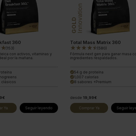
Innovation
GOLD
kfast 360
Total Mass Matrix 360
(
153
)
(
580
)
eica con activos, vitaminas y
Fórmula next gen para ganar masa c
deal por la mañana.
ingredientes respaldados.
roteína
54 g de proteína
done
mogreens
1,007 calorías
done
 clásicos
8 sabores +Premium
done
19€
desde
19,99€
r Ya
Seguir leyendo
Comprar Ya
Seguir le