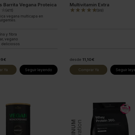
s Barrita Vegana Proteica
Multivitamin Extra
(
411
)
(
99
)
teica vegana multicapa en
ulgentes.
ína y fibra
ar, vegano
 deliciosos
99€
desde
11,10€
r Ya
Seguir leyendo
Comprar Ya
Seguir le
PLATINUM
Innovation