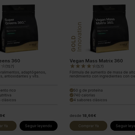
Innovation
GOLD
eens 360
Vegan Mass Matrix 360
(
157
)
(
57
)
ralimentos, adaptógenos,
Fórmula de aumento de masa de alt
s, antioxidantes y vits.
rendimiento con ingredientes con cie
ento rico
50 g de proteína
done
tritiva
740 calorías
done
 clásicos
4 sabores clásicos
done
99€
desde
18,66€
r Ya
Seguir leyendo
Comprar Ya
Seguir le