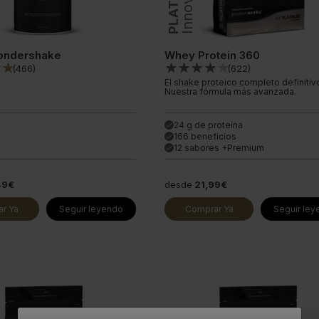
ondershake
Whey Protein 360
(
466
)
(
622
)
El shake proteico completo definitiv
Nuestra fórmula más avanzada.
24 g de proteína
done
166 beneficios
done
12 sabores +Premium
done
49€
desde
21,99€
r Ya
Seguir leyendo
Comprar Ya
Seguir le