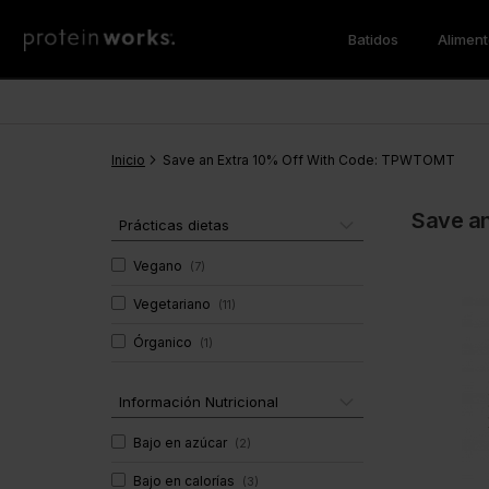
Batidos
Alimen
Batidos de Comida
Pérdida de Peso
Desayuno
Los Más Vendidos
Batidos 
Aminoac
Vegan
Quemadores de Grasas
Tortitas Proteicas
Sustitut
BCAA
Inicio
Pérdida de Peso
CLA
Save an Extra 10% Off With Code: TPWTOMT
Protein Porridge
Proteína
Noche
Proteína
Save a
Desayuno
Proteína
Prácticas dietas
Vitaminas & Minerales
Super G
Cena
Multiprot
Vegano
(
7
)
Vegano
Super Gr
Vegetariano
(
11
)
Multivitaminas
Batidos de Ganar Masa
Salud y 
Inmunidad
Órganico
(
1
)
Soporte Muscular
Super Gr
Gainer de Masa
Información Nutricional
Bajo en azúcar
(
2
)
Bajo en calorías
(
3
)