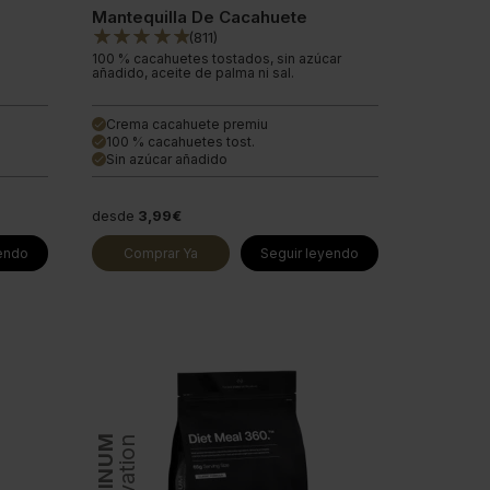
Mantequilla De Cacahuete
(
811
)
100 % cacahuetes tostados, sin azúcar
añadido, aceite de palma ni sal.
Crema cacahuete premiu
done
100 % cacahuetes tost.
done
Sin azúcar añadido
done
desde
3,99€
yendo
Comprar Ya
Seguir leyendo
PLATINUM
Innovation