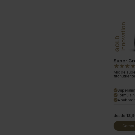
Innovation
GOLD
Super Gr
Mix de supe
fitonutriente
Superalim
done
Fórmula nu
done
4 sabores
done
desde
18,
Compra