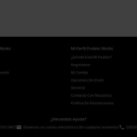
Works
Mi Perfil Protein Works
¿Dónde Está Mi Pedido?
Registrarse
uento
Mi Cuenta
Opciones De Envío
Servicio
Contacta Con Nosotros
Política De Devoluciones
¿Necesitas ayuda?
email
phone
17.00 GMT)
Envíenos un correo electrónico
(En cualquier momento)
01928