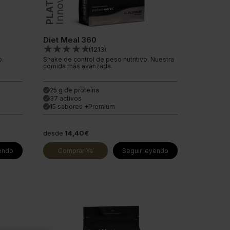
Diet Meal 360
(
1213
)
o.
Shake de control de peso nutritivo. Nuestra
comida más avanzada.
25 g de proteína
done
37 activos
done
15 sabores +Premium
done
desde
14,40€
yendo
Comprar Ya
Seguir leyendo