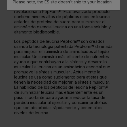
Please note, the ES site doesn't ship to your location.
La Proteína para todo el día contiene la tecnología
revolucionaria PepForm®. Este avanzado producto
contiene niveles altos de péptidos ricos en leucina
aislados de proteína de suero para suministrar el
aminoácido esencial leucina en una forma soluble y
altamente biodisponible.
Los péptidos de leucina PepForm® son creados
usando la tecnología patentada PepForm® diseñada
para mejorar el suministro de aminoácidos al tejido
muscular. Un suministro más eficiente de nutrientes
ayuda a que contribuyan a la síntesis y desarrollo
muscular. La leucina es un aminoácido esencial que
promueve la síntesis muscular . Actualmente la
leucina se usa como suplemento para atletas que
tienen la necesidad de mejorar la síntesis muscular.
La habilidad de los péptidos de leucina PepForm®
de suministrar leucina más eficientemente es un
paso importante para ayudar a reducir la tasa de
pérdida muscular al ejercitar y consumir proteínas
que son absorbidas rápidamente y tienen altos
niveles de leucina.