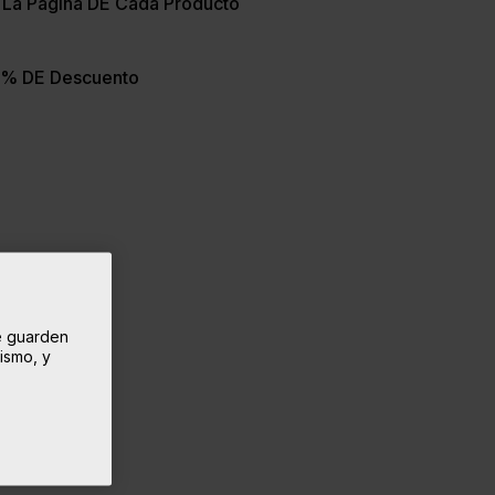
La Página DE Cada Producto
5% DE Descuento
se guarden
mismo, y