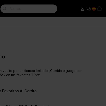
Search:
eads
Batidos de Pérdida de Peso
Pre-Entrenamiento
ahuete
Sustituto de Comida Dietetico
Thermopro Burn
Proteínas Para Adelgazar
Raze Pre-entrenamiento
T Booster
no
T Factor
n vuelto por un tiempo limitado! ¡Cambia el juego con
5% en tus favoritos TPW!
Favoritos Al Carrito.