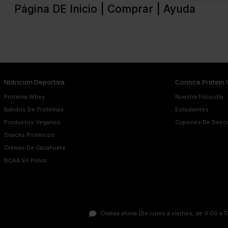
Página DE Inicio |
Comprar |
Ayuda
Nutrición Deportiva
Conoce Protein 
Proteína Whey
Nuestra Filosofía
Batidos De Proteínas
Estudiantes
Productos Veganos
Cupones De Desc
Snacks Proteicos
Cremas De Cacahuete
BCAA En Polvo
Chatea ahora
(De lunes a viernes, de 9.00 a 