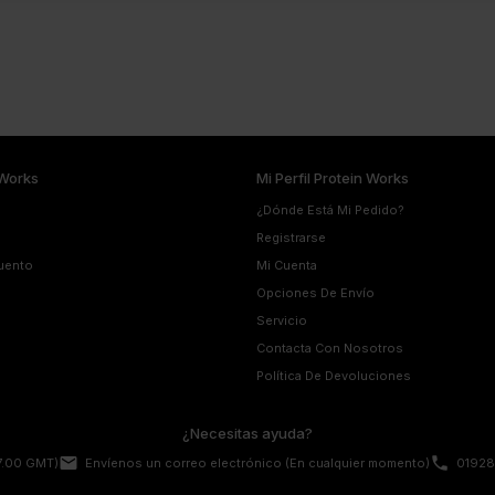
Works
Mi Perfil Protein Works
¿Dónde Está Mi Pedido?
Registrarse
uento
Mi Cuenta
Opciones De Envío
Servicio
Contacta Con Nosotros
Política De Devoluciones
¿Necesitas ayuda?
email
phone
17.00 GMT)
Envíenos un correo electrónico
(En cualquier momento)
01928