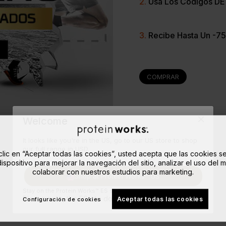
2.
Usa Los Códigos DE 
3.
Recibe Hasta Un -7
COMPRAR
Welcome
It looks like you're in the US, go to our US store to shop
our full range in USD.
clic en “Aceptar todas las cookies”, usted acepta que las cookies 
ispositivo para mejorar la navegación del sitio, analizar el uso del 
colaborar con nuestros estudios para marketing.
Shop at Protein Works™ US
Stay on the Protein Works™ ES site.
Please note, the ES site doesn't ship to your location.
Aceptar todas las cookies
Configuración de cookies