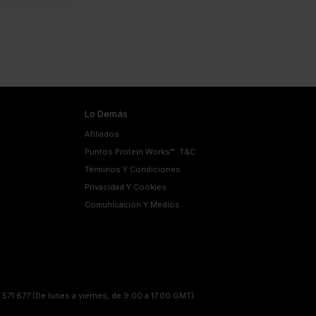
Lo Demás
Afiliados
Puntos Protein Works™. T&C
Términos Y Condiciones
Privacidad Y Cookies
Comunicación Y Medios
 571 677
(De lunes a viernes, de 9.00 a 17.00 GMT)