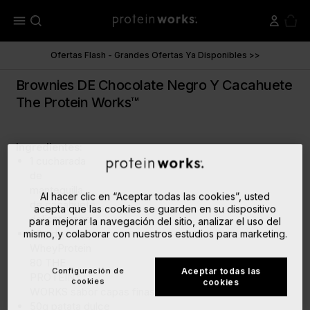
menu
Ofertas Flash - Grandes Ofertas Ya Disponibles >>
Brownies DE Chocolate Negro Y Cacahuete
The Protein Works™
Ingredientes:
1 cucharada
de
mantequilla
Al hacer clic en “Aceptar todas las cookies”, usted
de cacahuete
acepta que las cookies se guarden en su dispositivo
delicatessen
para mejorar la navegación del sitio, analizar el uso del
60g de
mismo, y colaborar con nuestros estudios para marketing.
WheyProtein
80 THE
Configuración de
Aceptar todas las
PROTEIN
cookies
cookies
WORKS
sabor capas finas de chocolate
50g patata dulce