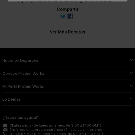
4.5 g de grasas de las cuáles 1.1 g son saturadas
Compartir
Ver Más Recetas
Nutrición Deportiva
Conoce Protein Works
Mi Perfil Protein Works
Lo Demás
¿Necesitas ayuda?
Chatea ahora
(De lunes a viernes, de 9.00 a 17.00 GMT)
email
Envíenos un correo electrónico
(En cualquier momento)
phone
01928 571 677
(De lunes a viernes, de 9.00 a 17.00 GMT)