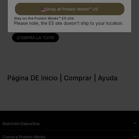
Shop at Protein Works™ US
+
Con Mango Para Un Diseño Conveniente
Stay on the Protein Works™ ES site.
Please note, the ES site doesn't ship to your location.
¡COMPRA LA TUYA!
Página DE Inicio |
Comprar |
Ayuda
Nutrición Deportiva
Conoce Protein Works