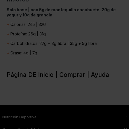
Solo base | con 5g de mantequilla cacahuete, 20g de
yogur y 10g de granola
+
Calorías: 245 | 326
+
Proteína: 26g | 31g
+
Carbohidratos: 27g + 3g fibra | 35g + 5g fibra
+
Grasa: 4g | 7g
Página DE Inicio |
Comprar |
Ayuda
Nutrición Deportiva