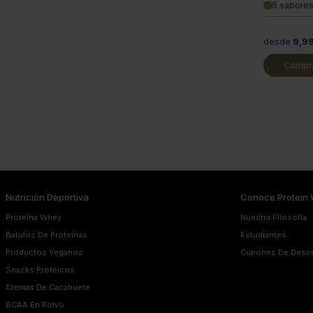
5 sabores
done
desde
9,9
Compra
Nutrición Deportiva
Conoce Protein 
Proteína Whey
Nuestra Filosofía
Batidos De Proteínas
Estudiantes
Productos Veganos
Cupones De Desc
Snacks Proteicos
Cremas De Cacahuete
BCAA En Polvo