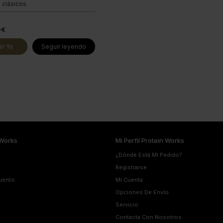
 clásicos
9€
r Ya
Seguir leyendo
Works
Mi Perfil Protein Works
¿Dónde Está Mi Pedido?
Registrarse
uento
Mi Cuenta
Opciones De Envío
Servicio
Contacta Con Nosotros