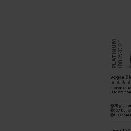
PLATINUM
Innovation
Vegan Di
El shake ve
Nuestra co
25 g de p
done
167 benef
done
8 sabore
done
desde
15,