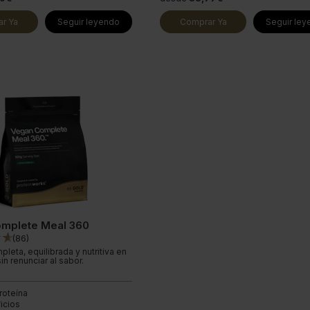
r Ya
Seguir leyendo
Comprar Ya
Seguir le
mplete Meal 360
(
86
)
eta, equilibrada y nutritiva en
n renunciar al sabor.
roteína
icios