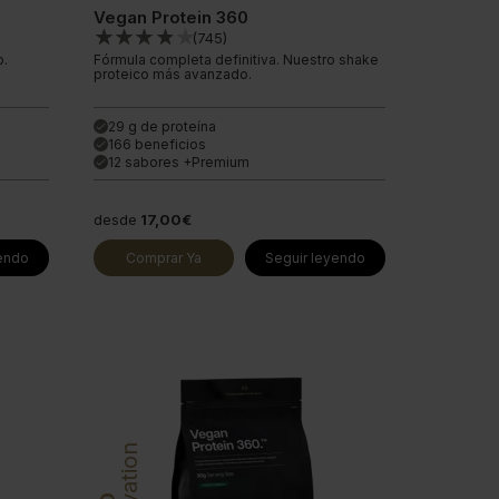
Vegan Protein 360
(
745
)
o.
Fórmula completa definitiva. Nuestro shake
proteico más avanzado.
29 g de proteína
done
166 beneficios
done
12 sabores +Premium
done
desde
17,00€
yendo
Comprar Ya
Seguir leyendo
Innovation