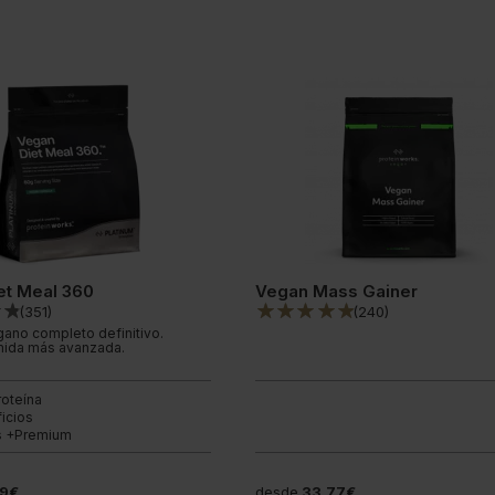
et Meal 360
Vegan Mass Gainer
(
351
)
(
240
)
gano completo definitivo.
mida más avanzada.
roteína
icios
s +Premium
99€
desde
33,77€