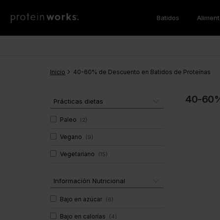
Batidos
Alimen
Batidos de Comida
Pérdida de Peso
Desayuno
Los Más Vendidos
Batidos 
Aminoac
Vegan
Quemadores de Grasas
Tortitas Proteicas
Sustitut
BCAA
Inicio
Pérdida de Peso
CLA
40-60% de Descuento en Batidos de Proteínas
Protein Porridge
Proteína
Noche
Proteína
40-60% 
Desayuno
Proteína
Prácticas dietas
Vitaminas & Minerales
Super G
Cena
Multiprot
Paleo
(
2
)
Vegano
Super Gr
Vegano
(
9
)
Multivitaminas
Batidos de Ganar Masa
Salud y 
Inmunidad
Vegetariano
(
15
)
Soporte Muscular
Super Gr
Gainer de Masa
Información Nutricional
Bajo en azúcar
(
6
)
Bajo en calorías
(
4
)