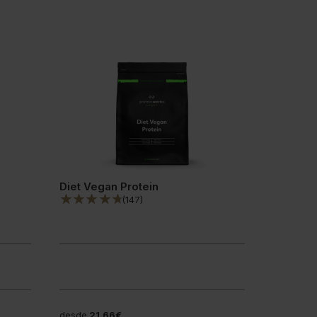
Diet Vegan Protein
(
147
)
desde
21,66€