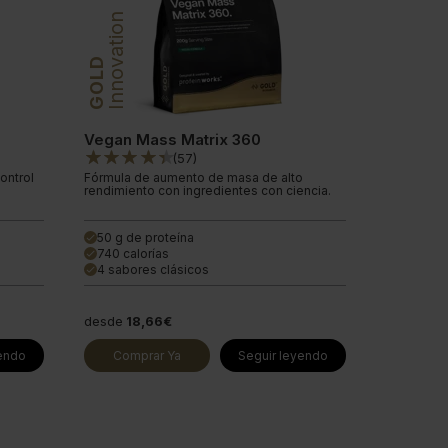
Innovation
GOLD
Vegan Mass Matrix 360
(
57
)
ontrol
Fórmula de aumento de masa de alto
rendimiento con ingredientes con ciencia.
50 g de proteína
done
740 calorías
done
4 sabores clásicos
done
desde
18,66€
yendo
Comprar Ya
Seguir leyendo