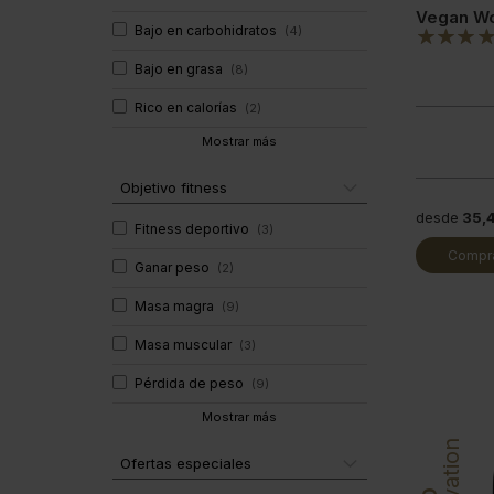
Vegan W
Bajo en carbohidratos
(
4
)
Bajo en grasa
(
8
)
Rico en calorías
(
2
)
Mostrar más
Objetivo fitness
desde
35,
Fitness deportivo
(
3
)
Compra
Ganar peso
(
2
)
Masa magra
(
9
)
Masa muscular
(
3
)
Pérdida de peso
(
9
)
Mostrar más
Innovation
Ofertas especiales