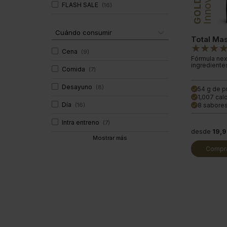
GOLD
FLASH SALE
(
16
)
Cuándo consumir
Total Ma
Cena
(
9
)
Fórmula nex
ingrediente
Comida
(
7
)
Desayuno
(
8
)
54 g de p
done
1,007 calo
done
Día
(
16
)
8 sabore
done
Intra entreno
(
7
)
desde
19,
Mostrar más
Compra