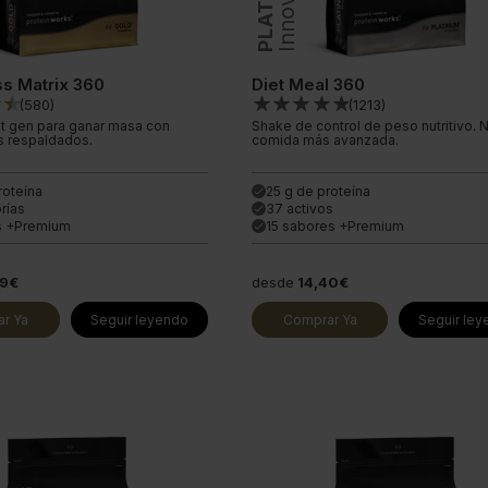
ss Matrix 360
Diet Meal 360
(
580
)
(
1213
)
t gen para ganar masa con
Shake de control de peso nutritivo. 
s respaldados.
comida más avanzada.
roteína
25 g de proteína
done
rías
37 activos
done
s +Premium
15 sabores +Premium
done
99€
desde
14,40€
r Ya
Seguir leyendo
Comprar Ya
Seguir le