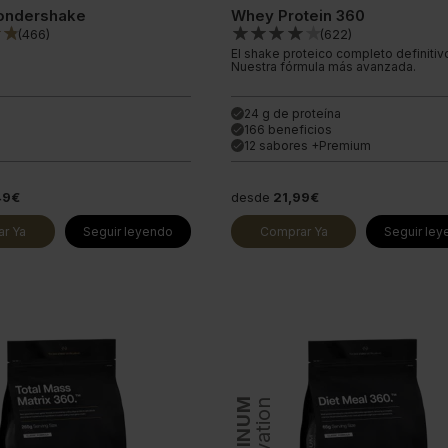
ondershake
Whey Protein 360
(
466
)
(
622
)
El shake proteico completo definitiv
Nuestra fórmula más avanzada.
24 g de proteína
done
166 beneficios
done
12 sabores +Premium
done
49€
desde
21,99€
r Ya
Seguir leyendo
Comprar Ya
Seguir le
PLATINUM
Innovation