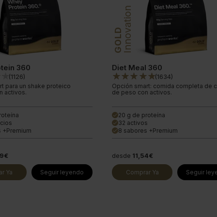
Innovation
GOLD
tein 360
Diet Meal 360
(
1126
)
(
1634
)
t para un shake proteico
Opción smart: comida completa de c
 activos.
de peso con activos.
roteína
20 g de proteína
done
cios
32 activos
done
s +Premium
8 sabores +Premium
done
49€
desde
11,54€
r Ya
Seguir leyendo
Comprar Ya
Seguir le