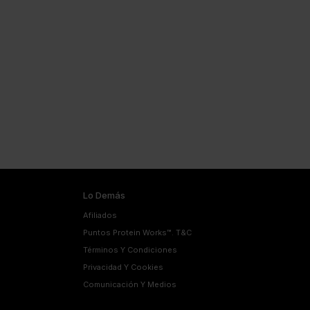
Lo Demás
Afiliados
Puntos Protein Works™. T&C
Términos Y Condiciones
Privacidad Y Cookies
Comunicación Y Medios