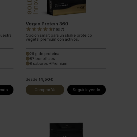
GOLD
Vegan Protein 360
(
1957
)
Nuestra
Opción smart para un shake proteico
vegetal premium con activos.
26 g de proteína
done
87 beneficios
done
8 sabores +Premium
done
desde
14,50€
yendo
Comprar Ya
Seguir leyendo