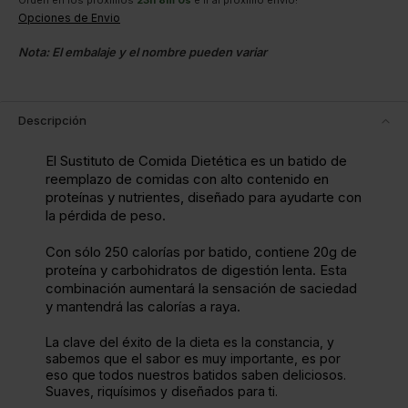
Orden en los próximos
23
h
8
m
0
s
e ir al próximo envío!
Opciones de Envio
Nota: El embalaje y el nombre pueden variar
Descripción
El Sustituto de Comida Dietética es un batido de
reemplazo de comidas con alto contenido en
proteínas y nutrientes, diseñado para ayudarte con
la pérdida de peso.
Con sólo 250 calorías por batido, contiene 20g de
proteína y carbohidratos de digestión lenta. Esta
combinación aumentará la sensación de saciedad
y mantendrá las calorías a raya.
La clave del éxito de la dieta es la constancia, y
sabemos que el sabor es muy importante, es por
eso que todos nuestros batidos saben deliciosos.
Suaves, riquísimos y diseñados para ti.