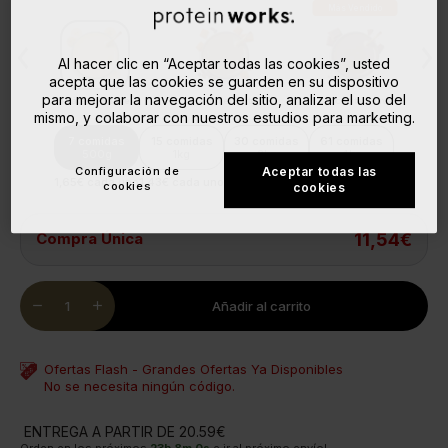
Más Vendido
Al hacer clic en “Aceptar todas las cookies”, usted
acepta que las cookies se guarden en su dispositivo
para mejorar la navegación del sitio, analizar el uso del
la
Plátano Suave
Caramel Latte
Chocolate Suave
Ga
Ch
mismo, y colaborar con nuestros estudios para marketing.
7 comidas
15 comidas
30 comidas
61 comidas
500g
1kg
2kg
4kg
Configuración de
Aceptar todas las
1,65€ cada uno
1,43€ cada uno
1,32€ cada uno
1,24€ cada uno
cookies
cookies
Compra Única
11,54€
Quantity
remove
add
Añadir al carrito
Ofertas Flash - Grandes Ofertas Ya Disponibles
No se necesita ningún código.
ENTREGA A PARTIR DE 20.59€