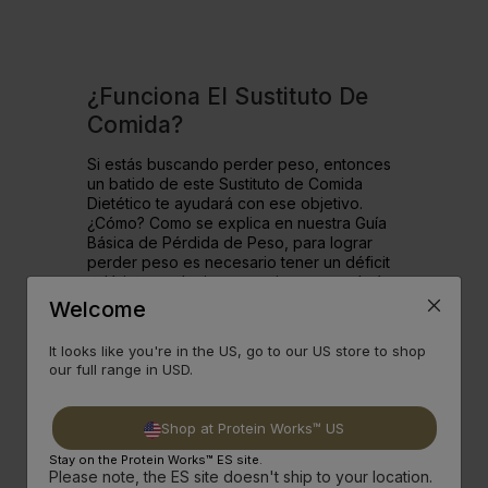
¿Funciona El Sustituto De
Comida?
Si estás buscando perder peso, entonces
un batido de este Sustituto de Comida
Dietético te ayudará con ese objetivo.
¿Cómo? Como se explica en nuestra Guía
Básica de Pérdida de Peso, para lograr
perder peso es necesario tener un déficit
calórico, es decir, consumir menos calorías
de las que tu cuerpo necesita. En
Welcome
promedio, una comida contiene entre 500
y 700 calorías, mientras que nuestro
It looks like you're in the US, go to our US store to shop
Sustituto de Comida Dietético tiene 250
our full range in USD.
calorías por porción, lo que supone un
ahorro de más de 250 calorías y al mismo
tiempo le proporciona una gran cantidad
Shop at Protein Works™ US
de vitaminas, minerales, y lo que es
mejor,el sabor.
Stay on the Protein Works™ ES site.
Please note, the ES site doesn't ship to your location.