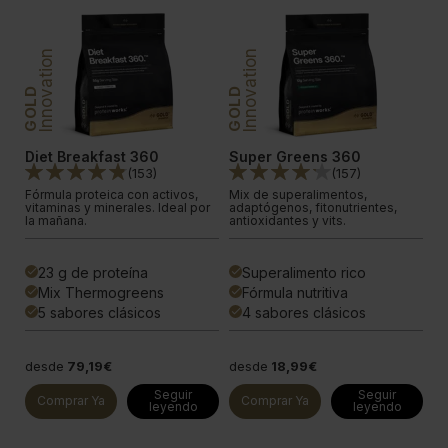
PLATINUM
Innovation
Innovation
In
GOLD
GOLD
Diet Breakfast 360
Super Greens 360
W
(
153
)
(
157
)
Fórmula proteica con activos,
Mix de superalimentos,
El
s
vitaminas y minerales. Ideal por
adaptógenos, fitonutrientes,
de
la mañana.
antioxidantes y vits.
av
23 g de proteína
Superalimento rico
done
done
done
Mix Thermogreens
Fórmula nutritiva
done
done
done
5 sabores clásicos
4 sabores clásicos
done
done
done
desde
79,19€
desde
18,99€
d
Seguir
Seguir
Comprar Ya
Comprar Ya
leyendo
leyendo