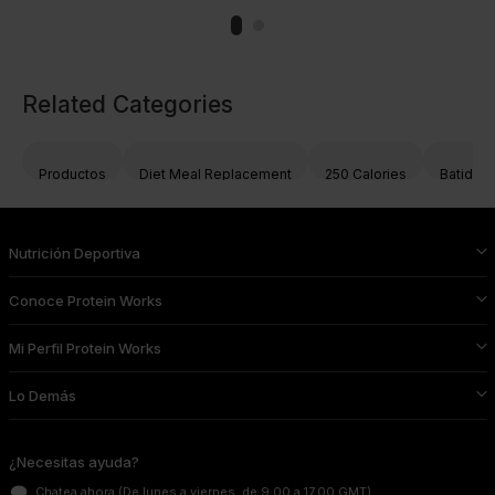
Related Categories
Productos
Diet Meal Replacement
250 Calories
Batidos
Nutrición Deportiva
Conoce Protein Works
Mi Perfil Protein Works
Lo Demás
¿Necesitas ayuda?
Chatea ahora
(De lunes a viernes, de 9.00 a 17.00 GMT)