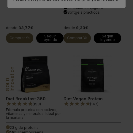
1600 mg de CLA
done
Linoleico conjugado
done
Softgels prácticos
done
desde
33,77€
desde
9,33€
Seguir
Seguir
Comprar Ya
Comprar Ya
leyendo
leyendo
Innovation
GOLD
Diet Breakfast 360
Diet Vegan Protein
(
153
)
(
147
)
Fórmula proteica con activos,
vitaminas y minerales. Ideal por
la mañana.
23 g de proteína
done
Mix Thermogreens
done