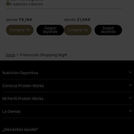
5 sabores clásicos
done
desde
79,19€
desde
21,66€
Seguir
Seguir
Comprar Ya
Comprar Ya
leyendo
leyendo
Inicio
Promoción Shopping Night
Nutrición Deportiva
Conoce Protein Works
Mi Perfil Protein Works
Lo Demás
¿Necesitas ayuda?