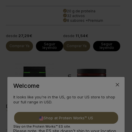
20 g de proteína
done
32 activos
done
8 sabores +Premium
done
desde
27,29€
desde
11,54€
Seguir
Seguir
Comprar Ya
Comprar Ya
leyendo
leyendo
Innovation
Welcome
BLACK
It looks like you're in the US, go to our US store to shop
our full range in USD.
Diet Super Greens
CLA
(
280
)
(
403
)
Softgel CLA fácil de tomar,
Shop at Protein Works™ US
concentrado y sin aditivos.
Stay on the Protein Works™ ES site.
Please note, the ES site doesn't ship to your location.