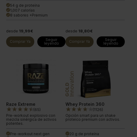
54 g de proteína
done
1,007 calorías
done
8 sabores +Premium
done
desde
19,99€
desde
18,80€
Seguir
Seguir
Comprar Ya
Comprar Ya
leyendo
leyendo
Innovation
GOLD
Raze Extreme
Whey Protein 360
(
65
)
(
1126
)
Pre-workout explosivo con
Opción smart para un shake
mezcla sinérgica de activos
proteico premium con activos.
potentes.
Pre-workout next gen
20 g de proteína
done
done