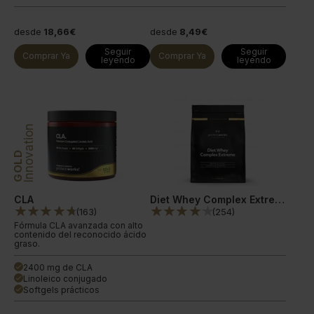
desde
18,66€
desde
8,49€
Seguir
Seguir
Comprar Ya
Comprar Ya
leyendo
leyendo
Innovation
GOLD
CLA
Diet Whey Complex Extreme
(
163
)
(
254
)
Fórmula CLA avanzada con alto
contenido del reconocido ácido
graso.
2400 mg de CLA
done
Linoleico conjugado
done
Softgels prácticos
done