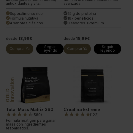
antioxidantes y vits.
avanzada.
Superalimento rico
25 g de proteína
done
done
Fórmula nutritiva
167 beneficios
done
done
4 sabores clásicos
8 sabores +Premium
done
done
desde
18,99€
desde
15,99€
Seguir
Seguir
Comprar Ya
Comprar Ya
leyendo
leyendo
Innovation
GOLD
Total Mass Matrix 360
Creatina Extreme
(
580
)
(
122
)
Fórmula next gen para ganar
masa con ingredientes
respaldados.