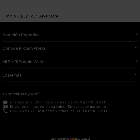
Inicio
Buy Four, Save More
Nutrición Deportiva
Conoce Protein Works
Mi Perfil Protein Works
Lo Demás
¿Necesitas ayuda?
Chatea ahora
(De lunes a viernes, de 9.00 a 17.00 GMT)
email
Envíenos un correo electrónico
(En cualquier momento)
phone
01928 571 677
(De lunes a viernes, de 9.00 a 17.00 GMT)