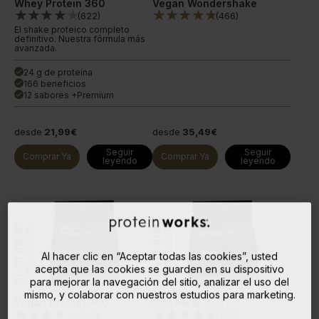
Whey Protein 360
Vegan Wondershake
(
622
)
(
466
)
El shake proteico completo
definitivo. Nuestra fórmula más
avanzada.
24 g de proteína
done
166 beneficios
done
12 sabores +Premium
done
desde
21,99€
desde
35,49€
Seguir
Seguir
Comprar Ya
Comprar Ya
leyendo
leyendo
PLATINUM
PLATINUM
Innovation
Innovation
Al hacer clic en “Aceptar todas las cookies”, usted
acepta que las cookies se guarden en su dispositivo
para mejorar la navegación del sitio, analizar el uso del
mismo, y colaborar con nuestros estudios para marketing.
Vegan Protein 360
Diet Meal 360
(
745
)
(
1213
)