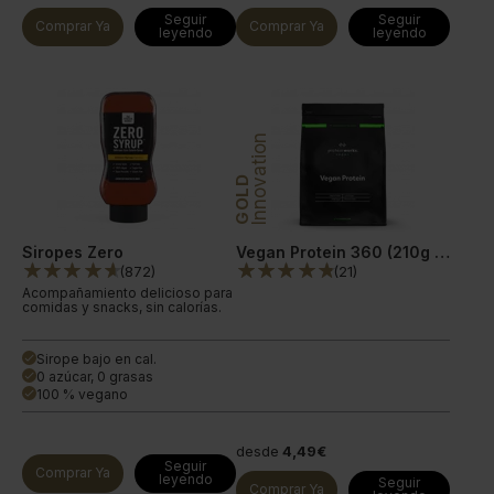
Seguir
Seguir
Comprar Ya
Comprar Ya
leyendo
leyendo
Innovation
GOLD
Siropes Zero
Vegan Protein 360 (210g = 7 Raciones)
(
872
)
(
21
)
Acompañamiento delicioso para
comidas y snacks, sin calorías.
Sirope bajo en cal.
done
0 azúcar, 0 grasas
done
100 % vegano
done
desde
4,49€
Seguir
Comprar Ya
leyendo
Seguir
Comprar Ya