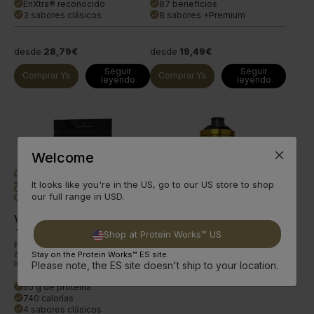
EnXtra® reconocido
87 beneficios
done
done
3 sabores clásicos
8 sabores +Premium
done
done
desde
28,79€
desde
19,49€
Seguir
Seguir
Comprar Ya
Comprar Ya
leyendo
leyendo
Innovation
Welcome
GOLD
It looks like you're in the US, go to our US store to shop
our full range in USD.
Vegan Mass Matrix 360
Shaker Metálico Dorado
(
57
)
(
99
)
Shop at Protein Works™ US
Fórmula de aumento de masa de
alto rendimiento con
Stay on the Protein Works™ ES site.
ingredientes con ciencia.
Please note, the ES site doesn't ship to your location.
50 g de proteína
done
740 calorías
done
4 sabores clásicos
done