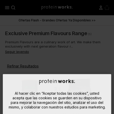
menu
Ofertas Flash - Grandes Ofertas Ya Disponibles >>
Exclusive Premium Flavours Range
(5)
Premium Flavours are a culinary work of art. We make them
exclusively with next generation flavour r...
Seguir leyendo
Refinar Resultados
PLATINUM
Innovation
Al hacer clic en “Aceptar todas las cookies”, usted
acepta que las cookies se guarden en su dispositivo
para mejorar la navegación del sitio, analizar el uso del
mismo, y colaborar con nuestros estudios para marketing.