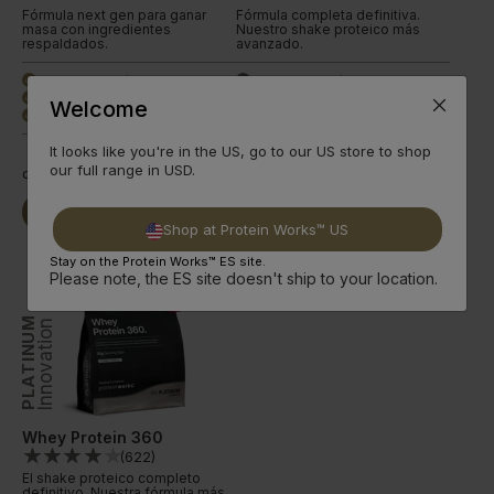
Fórmula next gen para ganar
Fórmula completa definitiva.
masa con ingredientes
Nuestro shake proteico más
respaldados.
avanzado.
54 g de proteína
29 g de proteína
done
done
1,007 calorías
166 beneficios
done
done
Welcome
8 sabores +Premium
12 sabores +Premium
done
done
It looks like you're in the US, go to our US store to shop
our full range in USD.
desde
19,99€
desde
17,00€
Seguir
Seguir
Comprar Ya
Comprar Ya
leyendo
leyendo
Shop at Protein Works™ US
Stay on the Protein Works™ ES site.
Please note, the ES site doesn't ship to your location.
PLATINUM
Innovation
Whey Protein 360
(
622
)
El shake proteico completo
definitivo. Nuestra fórmula más