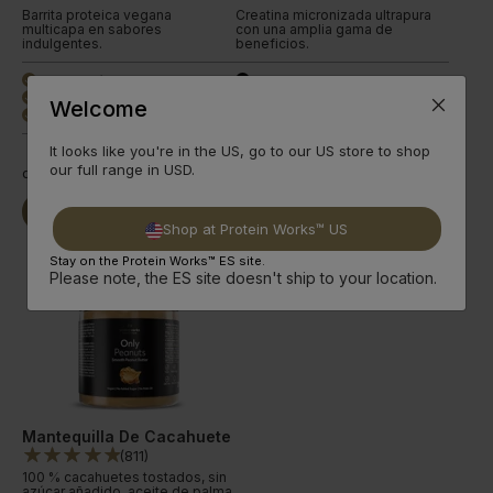
Barrita proteica vegana
Creatina micronizada ultrapura
multicapa en sabores
con una amplia gama de
indulgentes.
beneficios.
Alta proteína y fibra
Creatina mono pura
done
done
Bajo azúcar, vegano
Polvo ultrafino
done
done
Welcome
5 sabores deliciosos
3 sabores estándar
done
done
It looks like you're in the US, go to our US store to shop
our full range in USD.
desde
23,99€
desde
9,89€
Seguir
Seguir
Comprar Ya
Comprar Ya
leyendo
leyendo
Shop at Protein Works™ US
Stay on the Protein Works™ ES site.
Please note, the ES site doesn't ship to your location.
Mantequilla De Cacahuete
(
811
)
100 % cacahuetes tostados, sin
azúcar añadido, aceite de palma