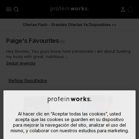
menu
Ofertas Flash - Grandes Ofertas Ya Disponibles >>
Paige's Favourites
(5)
Hey Besties, You guys know how passionate I am about fuelling
my body with great, nutritious ...
Seguir leyendo
Refinar Resultados
Innovation
Al hacer clic en “Aceptar todas las cookies”, usted
acepta que las cookies se guarden en su dispositivo
GOLD
para mejorar la navegación del sitio, analizar el uso del
mismo, y colaborar con nuestros estudios para marketing.