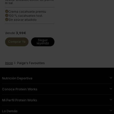
ni sal.
Crema cacahuete premiu
done
100 % cacahuetes tost.
done
Sin azúcar añadido
done
desde
3,99€
Seguir
Comprar Ya
leyendo
Inicio
Paige's Favourites
Nutrición Deportiva
Conoce Protein Works
Mi Perfil Protein Works
Lo Demás