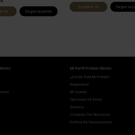
9€
Comprar Ya
Seguir le
r Ya
Seguir leyendo
Works
Mi Perfil Protein Works
¿Dónde Está Mi Pedido?
Registrarse
uento
Mi Cuenta
Opciones De Envío
Servicio
Contacta Con Nosotros
Política De Devoluciones