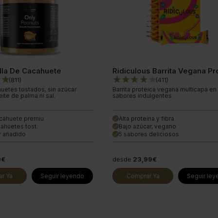
lla De Cacahuete
Ridiculous Barrita Vegana Pr
(
811
)
(
411
)
uetes tostados, sin azúcar
Barrita proteica vegana multicapa en
ite de palma ni sal.
sabores indulgentes.
cahuete premiu
Alta proteína y fibra
done
ahuetes tost.
Bajo azúcar, vegano
done
r añadido
5 sabores deliciosos
done
9€
desde
23,99€
r Ya
Seguir leyendo
Comprar Ya
Seguir le