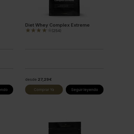
Diet Whey Complex Extreme
(
254
)
desde
27,29€
yendo
Comprar Ya
Seguir leyendo