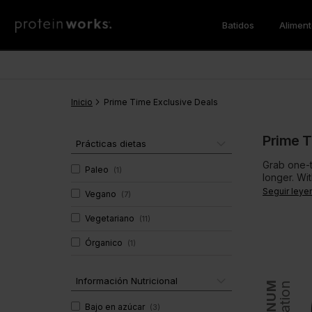
Batidos
Alimen
Batidos de Comida
Pérdida de Peso
Desayuno
Los Más Vendidos
Batidos 
Aminoac
Vegan
Quemadores de Grasas
Tortitas Proteicas
Sustitut
BCAA
Inicio
Pérdida de Peso
CLA
Prime Time Exclusive Deals
Protein Porridge
Proteína
Noche
Proteína
Prime T
Desayuno
Proteína
Prácticas dietas
Vitaminas & Minerales
Super G
Cena
Multiprot
Grab one-t
Paleo
(
1
)
longer. Wi
Vegano
Super Gr
unbeatable
Seguir leye
Vegano
(
7
)
Multivitaminas
Batidos de Ganar Masa
Salud y 
Inmunidad
Vegetariano
(
11
)
Soporte Muscular
Super Gr
Órganico
(
1
)
Gainer de Masa
Información Nutricional
Bajo en azúcar
(
3
)