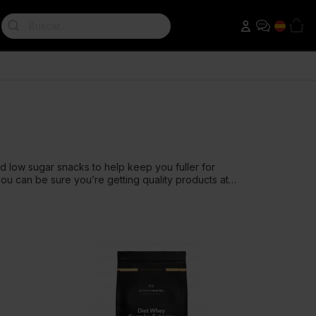
Search:
eads
Batidos de Pérdida de Peso
Pre-Entrenamiento
ahuete
Sustituto de Comida Dietetico
Thermopro Burn
Proteínas Para Adelgazar
Raze Pre-entrenamiento
T Booster
d low sugar snacks to help keep you fuller for
ou can be sure you’re getting quality products at
T Factor