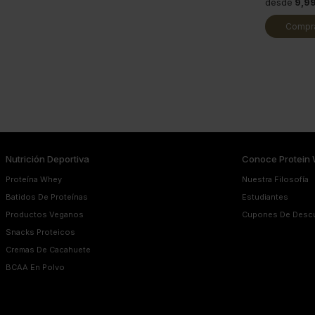
desde
9,9
Compra
Nutrición Deportiva
Conoce Protein 
Proteína Whey
Nuestra Filosofía
Batidos De Proteínas
Estudiantes
Productos Veganos
Cupones De Desc
Snacks Proteicos
Cremas De Cacahuete
BCAA En Polvo