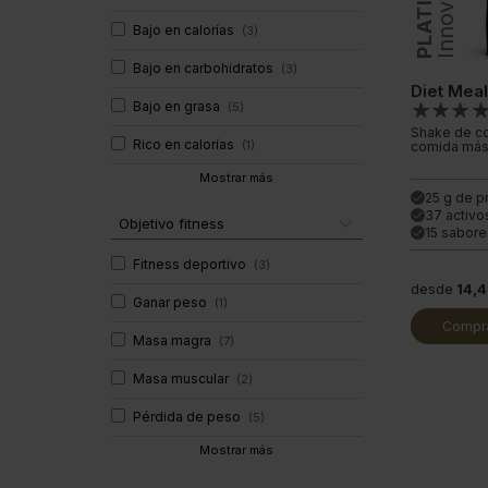
PLATINUM
Innovation
Bajo en calorías
(
3
)
Bajo en carbohidratos
(
3
)
Diet Mea
Bajo en grasa
(
5
)
Shake de co
Rico en calorías
(
1
)
comida más
Mostrar más
25 g de p
done
37 activo
done
Objetivo fitness
15 sabor
done
Fitness deportivo
(
3
)
desde
14,
Ganar peso
(
1
)
Compra
Masa magra
(
7
)
Masa muscular
(
2
)
Pérdida de peso
(
5
)
Mostrar más