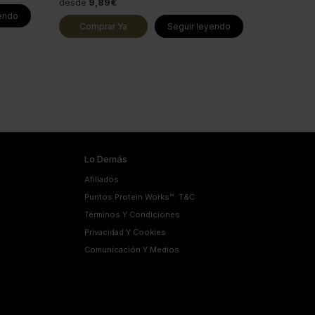
desde
9,89€
yendo
Comprar Ya
Seguir leyendo
Lo Demás
Afiliados
Puntos Protein Works™. T&C
Términos Y Condiciones
Privacidad Y Cookies
Comunicación Y Medios