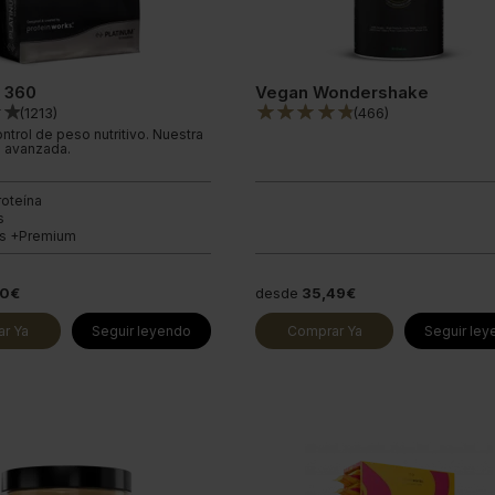
l 360
Vegan Wondershake
(
1213
)
(
466
)
ntrol de peso nutritivo. Nuestra
 avanzada.
roteína
s
es +Premium
40€
desde
35,49€
r Ya
Seguir leyendo
Comprar Ya
Seguir le