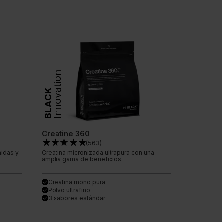
Innovation
BLACK
Creatine 360
(
563
)
idas y
Creatina micronizada ultrapura con una
amplia gama de beneficios.
Creatina mono pura
done
Polvo ultrafino
done
3 sabores estándar
done