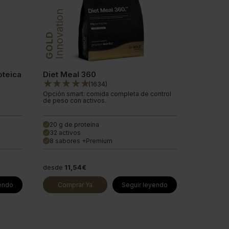
Innovation
GOLD
oteica
Diet Meal 360
(
1634
)
Opción smart: comida completa de control
de peso con activos.
20 g de proteína
done
32 activos
done
8 sabores +Premium
done
desde
11,54€
yendo
Comprar Ya
Seguir leyendo