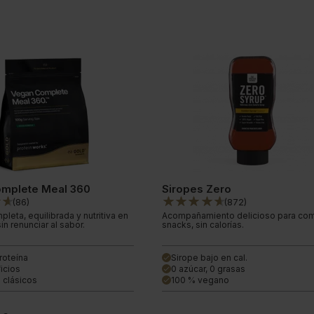
mplete Meal 360
Siropes Zero
(
86
)
(
872
)
eta, equilibrada y nutritiva en
Acompañamiento delicioso para com
n renunciar al sabor.
snacks, sin calorías.
roteína
Sirope bajo en cal.
done
icios
0 azúcar, 0 grasas
done
 clásicos
100 % vegano
done