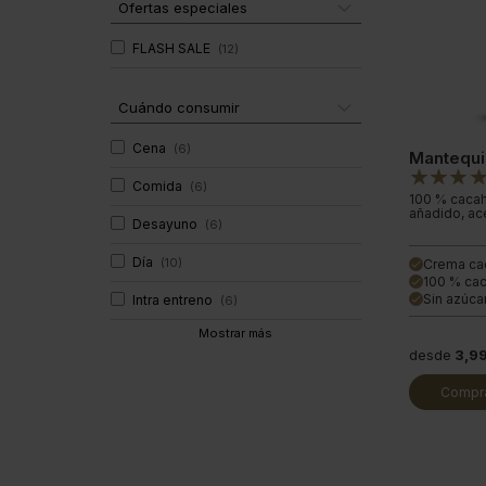
Ofertas especiales
FLASH SALE
(
12
)
Cuándo consumir
Cena
(
6
)
Mantequi
Comida
(
6
)
100 % cacah
añadido, ace
Desayuno
(
6
)
Día
(
10
)
Crema ca
done
100 % cac
done
Sin azúca
Intra entreno
done
(
6
)
Mostrar más
desde
3,9
Compra