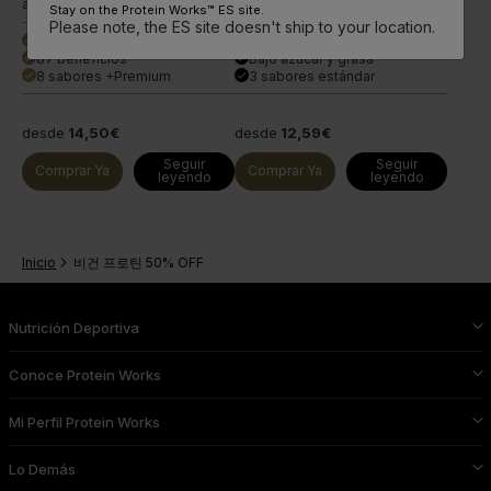
activos.
sabor.
Stay on the Protein Works™ ES site.
Please note, the ES site doesn't ship to your location.
26 g de proteína
27 g de proteína
done
done
87 beneficios
Bajo azúcar y grasa
done
done
8 sabores +Premium
3 sabores estándar
done
done
desde
14,50€
desde
12,59€
Seguir
Seguir
Comprar Ya
Comprar Ya
leyendo
leyendo
Inicio
비건 프로틴 50% OFF
Nutrición Deportiva
Conoce Protein Works
Mi Perfil Protein Works
Lo Demás