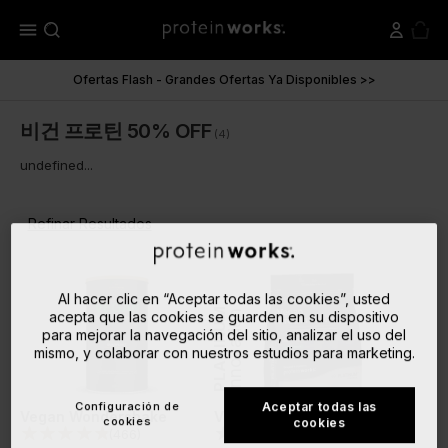
menu
Ofertas Flash - Grandes Ofertas Ya Disponibles >>
비건 프로틴 50% OFF
(4)
undefined...
Refinar Resultados
Al hacer clic en “Aceptar todas las cookies”, usted
PLATINUM
Innovation
acepta que las cookies se guarden en su dispositivo
para mejorar la navegación del sitio, analizar el uso del
mismo, y colaborar con nuestros estudios para marketing.
Configuración de
Aceptar todas las
Vegan Wondershake
Vegan Protein 360
cookies
cookies
(
466
)
(
745
)