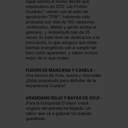
sigue siendo el mismo desde que
empezamos en 2012. Las Protein
Crunkies™ vienen con el sello de
aprobación TPW™, habiendo sido
probadas por más de 100 catadores
certificados, atletas y gente asidua al
gimnasio, y rediseñada más de 25
veces. Es este nivel de dedicación a la
innovación, lo que asegura que estas
barritas energéticas van a cumplir tan
bien como aparentan, y saben incluso
mejor de lo que rinden.
FUSIÓN DE MANZANA Y CANELA
–
Una mezcla de fruta, avena y chocolate.
¿Estás preparado para disfrutar de la
experiencia Crunkie?
ARÁNDANO ROJO Y BAYAS DE GOJI
–
¡Para la búsqueda! El mejor snack
vegano del planeta ha llegado. Un
sabor que va a golpear tus papilas
gustativas.