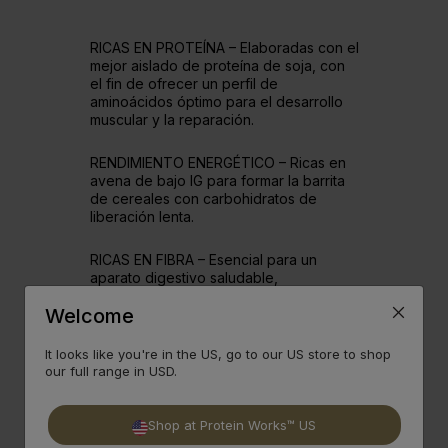
RICAS EN PROTEÍNA – Elaboradas con el
mejor aislado de proteína de soja, con
el fin de ofrecer un perfil de
aminoácidos óptimo para el desarrollo
muscular y la reparación.
RENDIMIENTO ENERGÉTICO – Ricas en
avena de bajo IG para formar la barrita
de cereales con carbohidratos de
liberación lenta.
RICAS EN FIBRA – Esencial para un
aparato digestivo saludable,
asegurando que digieres estas bellezas
Welcome
tan bien como entran.
It looks like you're in the US, go to our US store to shop
GRASAS SALUDABLES – Una fuente de
our full range in USD.
grasas saludables, que ofrecen energía
de larga duración cuando más la
necesitas.
Shop at Protein Works™ US