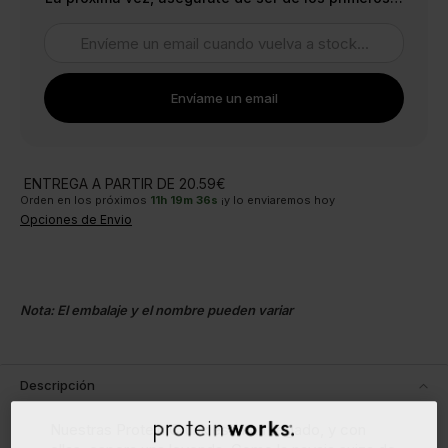
Envíame un email
ENTREGA A PARTIR DE 20.59€
Orden en los próximos
11
h
19
m
36
s
¡y lo enviaremos hoy
Opciones de Envio
Nota: El embalaje y el nombre pueden variar
Descripción
Nuestras Protein Crunkies™ han llegado, y con