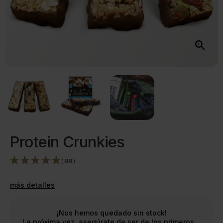
Protein Crunkies
(
88
)
más detalles
¡Nos hemos quedado sin stock!
La próxima vez, asegúrate de ser de los primeros…