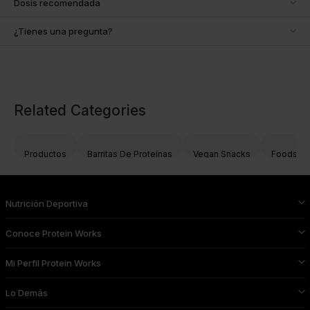
Dosis recomendada
¿Tienes una pregunta?
Related Categories
Productos
Barritas De Proteínas
Vegan Snacks
Foods & 
Nutrición Deportiva
Conoce Protein Works
Mi Perfil Protein Works
Lo Demás