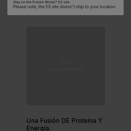
APTAS PARA VEGANOS – Para todos
Stay on the Protein Works™ ES site.
Please note, the ES site doesn't ship to your location.
aquellos que quieren un snack vegano
que cambie la nutrición.
Una Fusión
DE Proteína Y
Energía.