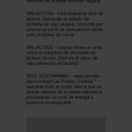
creación de la mejor nutrición vegana.
SIN LACTOSA – Está totalmente libre de
lactosa. Deriva de un aislado de
proteína de soja vegana, conocida por
ofrecer un perfil de aminoácidos similar
a las proteínas de carne.
SIN LÁCTEOS – Cuando tienes un arma
como la cobertura de chocolate sin
lácteos, la usas. ¡Disfruta el sabor de
esta sensación sin lácteos!
100% VEGETARIANAS – nada secreto –
¡Aprovechad! Las Protein Crunkies™
muestran todo el poder natural que se
puede obtener de la madre naturaleza,
proveyendo un nivel de energía y
potencia incomparable.