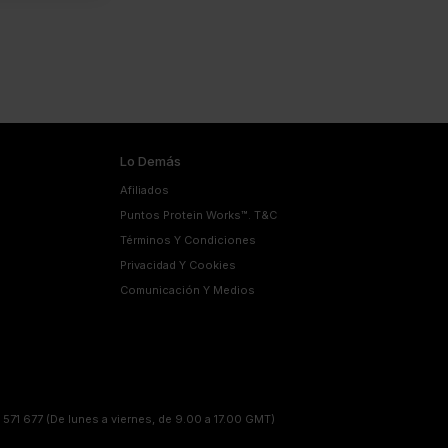
Lo Demás
Afiliados
Puntos Protein Works™. T&C
Términos Y Condiciones
Privacidad Y Cookies
Comunicación Y Medios
 571 677
(De lunes a viernes, de 9.00 a 17.00 GMT)