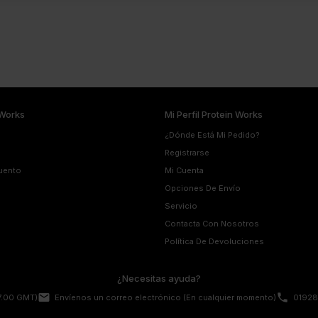
Works
Mi Perfil Protein Works
¿Dónde Está Mi Pedido?
Registrarse
uento
Mi Cuenta
Opciones De Envío
Servicio
Contacta Con Nosotros
Política De Devoluciones
¿Necesitas ayuda?
email
phone
17.00 GMT)
Envíenos un correo electrónico
(En cualquier momento)
01928