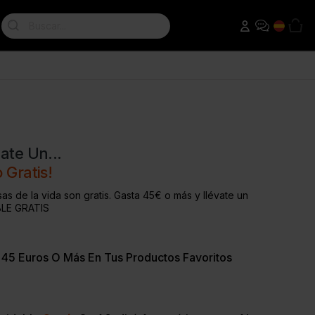
Search:
eads
Batidos de Pérdida de Peso
Pre-Entrenamiento
ahuete
Sustituto de Comida Dietetico
Thermopro Burn
Proteínas Para Adelgazar
Raze Pre-entrenamiento
ate Un...
T Booster
 Gratis!
T Factor
as de la vida son gratis. Gasta 45€ o más y llévate un
LE GRATIS
 45 Euros O Más En Tus Productos Favoritos