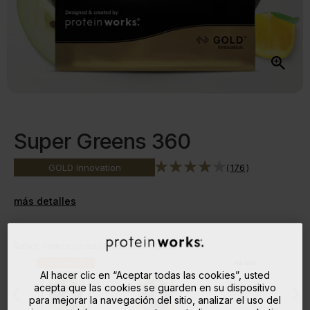
Super Greens 360
(
176
)
GOLD
Innovation
más detalles
Sabor Seleccionado:
Manzana Y Limón
Más Vendido
Agotado!
Al hacer clic en “Aceptar todas las cookies”, usted
acepta que las cookies se guarden en su dispositivo
para mejorar la navegación del sitio, analizar el uso del