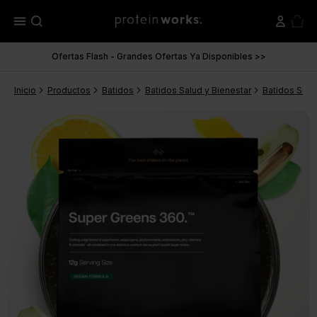
menu
Ofertas Flash - Grandes Ofertas Ya Disponibles >>
Inicio
Productos
Batidos
Batidos Salud y Bienestar
Batidos Supe