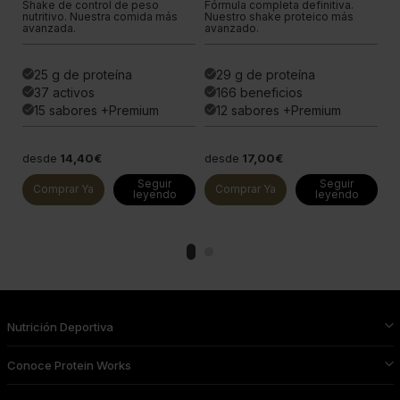
Shake de control de peso
Fórmula completa definitiva.
El
s
nutritivo. Nuestra comida más
Nuestro shake proteico más
de
avanzada.
avanzado.
av
25 g de proteína
29 g de proteína
done
done
done
37 activos
166 beneficios
done
done
done
15 sabores +Premium
12 sabores +Premium
done
done
done
desde
14,40€
desde
17,00€
d
Seguir
Seguir
Comprar Ya
Comprar Ya
leyendo
leyendo
Nutrición Deportiva
Conoce Protein Works