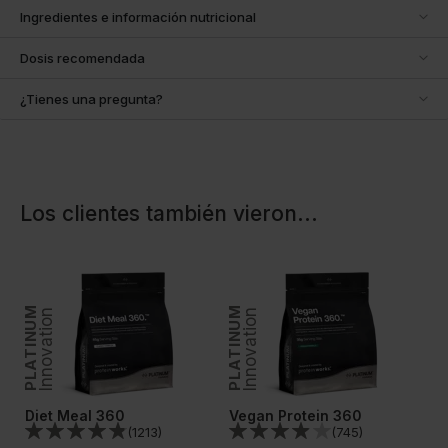
Ingredientes e información nutricional
Dosis recomendada
¿Tienes una pregunta?
Los clientes también vieron
...
PLATINUM
PLATINUM
PLATINUM
Innovation
Innovation
In
Diet Meal 360
Vegan Protein 360
W
(
1213
)
(
745
)