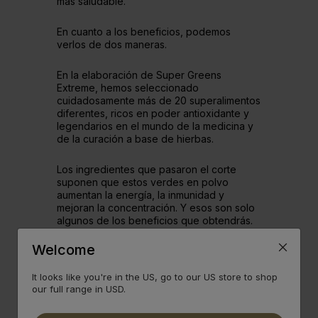
más saludable.
En cuanto a los beneficios, podemos
verlos de dos maneras.
En la elaboración de Super Greens
Extreme, hemos seleccionado
cuidadosamente más de 20 superalimentos
diferentes, ricos en poder antioxidante y
legendarios en el mundo de la medicina y
de la curación a base de hierbas.
Los ingredientes que pasaron el corte
suponen que estos verdes en polvo
aumentan la energía, la inmunidad y
mejoran la concentración. Y esos son solo
algunos de los beneficios que obtendrás.
Sigue leyendo.
Welcome
It looks like you're in the US, go to our US store to shop
our full range in USD.