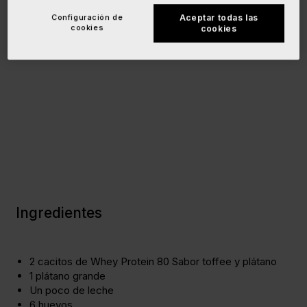
Configuración de
Aceptar todas las
cookies
cookies
Ingredientes
2 cacitos de
Whey Protein 80
Sabor toffee y plátano
1 plátano grande
Un poco de leche
6 huevos