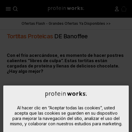
menu
Ofertas Flash - Grandes Ofertas Ya Disponibles >>
Tortitas Proteicas
DE Banoffee
Con el frío acercándose, es momento de hacer postres
calientes “libres de culpa”. Estas tortitas están
cargadas de proteína y llenas de delicioso chocolate.
¿Hay algo mejor?
Al hacer clic en “Aceptar todas las cookies”, usted
acepta que las cookies se guarden en su dispositivo
para mejorar la navegación del sitio, analizar el uso del
mismo, y colaborar con nuestros estudios para marketing.