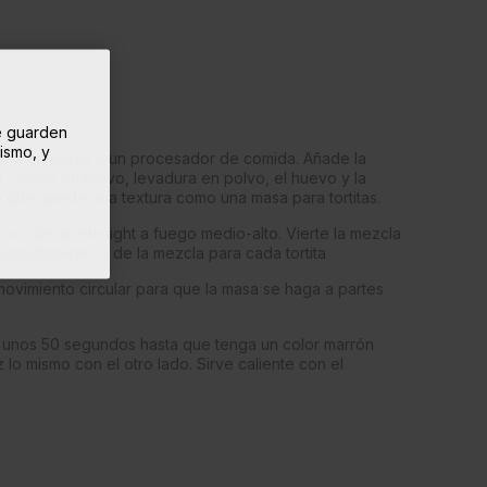
se guarden
mismo, y
ena en polvo a un procesador de comida. Añade la
o, cacao en polvo, levadura en polvo, el huevo y la
 que quede una textura como una masa para tortitas.
oco de aceite light a fuego medio-alto. Vierte la mezcla
ximadamente ¼ de la mezcla para cada tortita
 movimiento circular para que la masa se haga a partes
te unos 50 segundos hasta que tenga un color marrón
az lo mismo con el otro lado. Sirve caliente con el