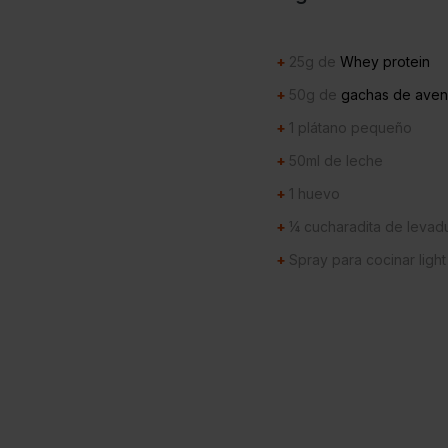
+
25g de
Whey protein
+
50g de
gachas de aven
+
1 plátano pequeño
+
50ml de leche
+
1 huevo
+
¼ cucharadita de levad
+
Spray para cocinar light