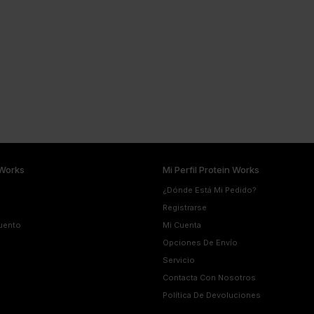
Works
Mi Perfil Protein Works
¿Dónde Está Mi Pedido?
Registrarse
uento
Mi Cuenta
Opciones De Envío
Servicio
Contacta Con Nosotros
Política De Devoluciones