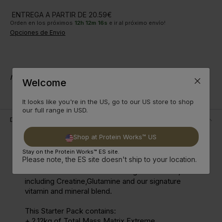
ENTREGA A PARTIR DE 20.59€
Orden en los próximos
12
h
12
m
16
s
e ir al próximo envío!
Opciones de Envio
Nota: El embalaje y el nombre pueden variar
Welcome
It looks like you're in the US, go to our US store to shop
our full range in USD.
Descripción
Shop at Protein Works™ US
Your perfect muscle building is here! Our Mass
Gainer Starter Bundle has everything you need to
Stay on the Protein Works™ ES site.
Please note, the ES site doesn't ship to your location.
fuel those big sessions. High protein, low in fat
and stacked with muscle building must haves,
including Creatine,Glutamine and our signature
vitamin and mineral blend.
This Starter Pack contains:
+ 2.12kg of Total Mass Matrix Extreme