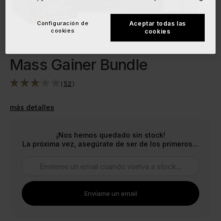
Configuración de
Aceptar todas las
cookies
cookies
Mass Gainer Bundle
(
52
)
más detalles
¡Nos hemos quedado sin stock!
La próxima vez, asegúrate de ser de los primeros…
Envíame un email