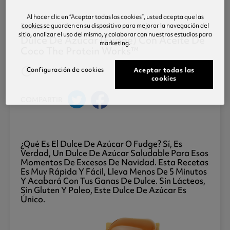
Al hacer clic en “Aceptar todas las cookies”, usted acepta que las
cookies se guarden en su dispositivo para mejorar la navegación del
Recetas
sitio, analizar el uso del mismo, y colaborar con nuestros estudios para
Dulce De Azúcar (fudge) Con Aceite De
marketing.
Coco The Protein Works™
access_time
Configuración de cookies
Aceptar todas las
Posted 18 Oct 2018
cookies
COMPARTIR
¿qué Es El Dulce De Azúcar O Fudge? Sí, Es
Verdad, Un Dulce De Azúcar Saludable Para Esos
Momentos De Excesos De Navidad. Esta Recetas
Es Muy Rápida Y Fácil, Lleva Menos De 5 Minutos
Y Acabará Con Tus Ganas De Dulce. Sin Lácteos,
Sin Gluten Y Paleo, Este Dulce De Azúcar Es
Único.