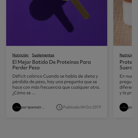
Nutrición
Suplementos
Nutrición
El Mejor Batido De Proteínas Para
Proteín
Perder Peso
Suero D
Déficit calórico Cuando se habla de dieta y
En nuestr
pérdida de peso, hay una pregunta que se
preguntó:
hace con más frecuencia que cualquier otra.
diferenci
¿Cómo se ...
y la prote
access_time
por tpwnutritionist
Publicado 04 Oct 2019