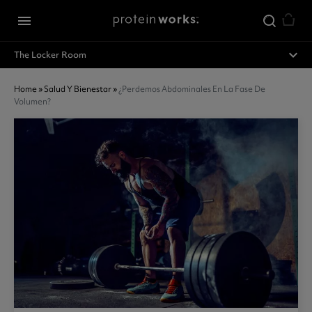
Ir al contenido principal
menu
expand_less
The Locker Room
Home
»
Salud Y Bienestar
»
¿perdemos Abdominales En La Fase De
Volumen?