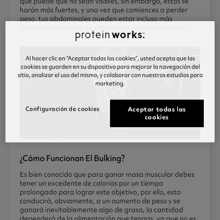
que puede que no sean visibles, sin embargo, estos se
harán más fuertes, y una vez que comiences a perder
peso, tus abdominales pueden estar incluso más
definidos que antes de comenzar tu fase de volumen.
Al hacer clic en “Aceptar todas las cookies”, usted acepta que las
cookies se guarden en su dispositivo para mejorar la navegación del
sitio, analizar el uso del mismo, y colaborar con nuestros estudios para
marketing.
Configuración de cookies
Aceptar todas las
cookies
¿cómo Funcionan El Bulking?
Es bien conocido que para ganar masa muscular debes
tener un excedente de calorías por un tiempo
prolongado para lograr este objetivo, por ello, esto
conducirá, obviamente, a un aumento de peso y se
ganará inevitablemente algo de grasa, la cantidad
dependerá de la alimentación que tengas, ya que no es