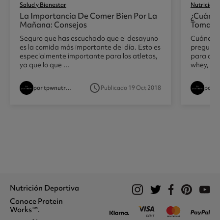
Salud y Bienestar
Nutrición
La Importancia De Comer Bien Por La
¿cuándo
Mañana: Consejos
Tomar P
Seguro que has escuchado que el desayuno
Cuándo t
es la comida más importante del día. Esto es
preguntá
especialmente importante para los atletas,
para cons
ya que lo que ...
whey, y l
access_time
por tpwnutritionist
Publicado 19 Oct 2018
Nutrición Deportiva
Conoce Protein
Proteína Whey
Works™.
Batidos De Proteínas