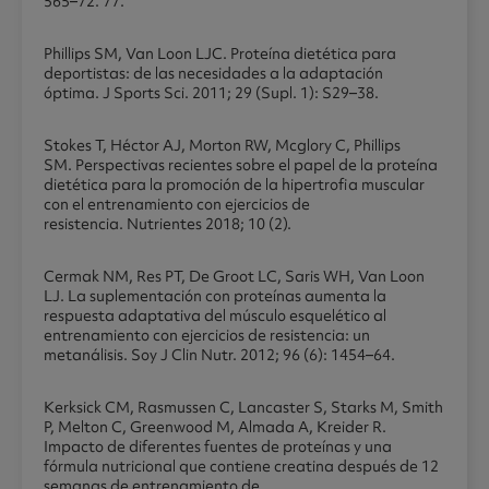
565–72. 77.
Phillips SM, Van Loon LJC. Proteína dietética para
deportistas: de las necesidades a la adaptación
óptima. J Sports Sci. 2011; 29 (Supl. 1): S29–38.
Stokes T, Héctor AJ, Morton RW, Mcglory C, Phillips
SM. Perspectivas recientes sobre el papel de la proteína
dietética para la promoción de la hipertrofia muscular
con el entrenamiento con ejercicios de
resistencia. Nutrientes 2018; 10 (2).
Cermak NM, Res PT, De Groot LC, Saris WH, Van Loon
LJ. La suplementación con proteínas aumenta la
respuesta adaptativa del músculo esquelético al
entrenamiento con ejercicios de resistencia: un
metanálisis. Soy J Clin Nutr. 2012; 96 (6): 1454–64.
Kerksick CM, Rasmussen C, Lancaster S, Starks M, Smith
P, Melton C, Greenwood M, Almada A, Kreider R.
Impacto de diferentes fuentes de proteínas y una
fórmula nutricional que contiene creatina después de 12
semanas de entrenamiento de