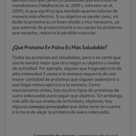
demostrado que tienen propiedades que estimulan el
metabolismo (Veldhorst et al, 2009 y Johnston et al,
2009), lo que significa que también quema calorías de
manera más efectiva. Si su objetivo es perder peso, sin
duda la proteína es un buen aliado y muy necesario, ya
que además de proporcionarle a su cuerpo las proteínas
que necesita, reducirá la pérdida muscular.
¿qué Proteína En Polvo Es Más Saludable?
Todas las proteínas son saludables, pero si es cierto que
una le vendrá mejor que otra según su objetivo y niveles
de actividad. Por ejemplo, alguien que haga ejercicio de
alta intensidad 5 veces a la semana requerirá de una
mayor cantidad de proteínas que alguien sedentario o
que haga menos ejercicio a la semana. Como
mencionamos antes, hay muchos tipos de proteínas de
suero adecuadas para según que objetivo. Sin embargo,
más allá de sus niveles de actividad y objetivos, hay
algunos
consejos principales
que debe tener en cuenta
a la hora de elegir la proteína de suero adecuada.
Contenido de azúcar
: asegúrese de que el