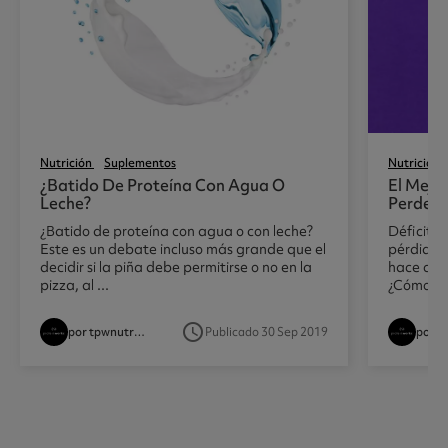
Nutrición
Suplementos
Nutrición
¿batido De Proteína Con Agua O
El Mejo
Leche?
Perder 
¿Batido de proteína con agua o con leche?
Déficit c
Este es un debate incluso más grande que el
pérdida 
decidir si la piña debe permitirse o no en la
hace con 
pizza, al ...
¿Cómo se 
access_time
por tpwnutritionist
Publicado 30 Sep 2019