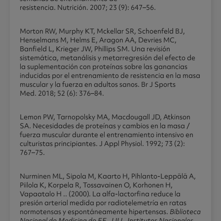
resistencia. Nutrición. 2007; 23 (9): 647–56.
Morton RW, Murphy KT, Mckellar SR, Schoenfeld BJ,
Henselmans M, Helms E, Aragon AA, Devries MC,
Banfield L, Krieger JW, Phillips SM. Una revisión
sistemática, metanálisis y metarregresión del efecto de
la suplementación con proteínas sobre las ganancias
inducidas por el entrenamiento de resistencia en la masa
muscular y la fuerza en adultos sanos. Br J Sports
Med. 2018; 52 (6): 376–84.
Lemon PW, Tarnopolsky MA, Macdougall JD, Atkinson
SA. Necesidades de proteínas y cambios en la masa /
fuerza muscular durante el entrenamiento intensivo en
culturistas principiantes. J Appl Physiol. 1992; 73 (2):
767–75.
Nurminen ML, Sipola M, Kaarto H, Pihlanto-Leppälä A,
Piilola K, Korpela R, Tossavainen O, Korhonen H,
Vapaatalo H .. (2000). La alfa-lactorfina reduce la
presión arterial medida por radiotelemetría en ratas
normotensas y espontáneamente hipertensas.
Biblioteca
Nacional de Medicina de EE
.
UU
.
Institutos Nacionales