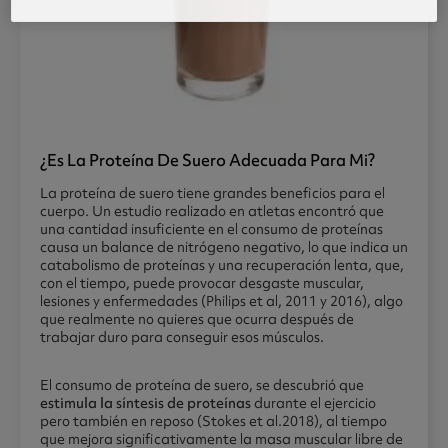
¿es La Proteína De Suero Adecuada Para Mi?
La proteína de suero tiene grandes beneficios para el
cuerpo. Un estudio realizado en atletas encontró que
una cantidad insuficiente en el consumo de proteínas
causa un balance de nitrógeno negativo, lo que indica un
catabolismo de proteínas y una recuperación lenta, que,
con el tiempo, puede provocar desgaste muscular,
lesiones y enfermedades (Philips et al, 2011 y 2016), algo
que realmente no quieres que ocurra después de
trabajar duro para conseguir esos músculos.
El consumo de proteína de suero, se descubrió que
estimula la síntesis de proteínas
durante el ejercicio
pero también en reposo (Stokes et al.2018), al tiempo
que mejora significativamente la masa muscular libre de